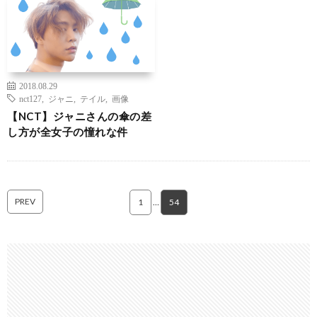
2018.08.29
nct127
,
ジャニ
,
テイル
,
画像
【NCT】ジャニさんの傘の差
し方が全女子の憧れな件
PREV
1
…
54