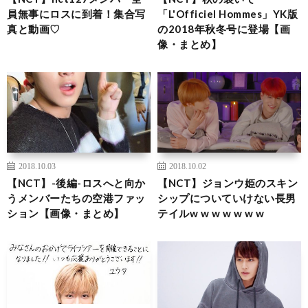
員無事にロスに到着！集合写
「L'Officiel Hommes」YK版
真と動画♡
の2018年秋冬号に登場【画
像・まとめ】
2018.10.03
2018.10.02
【NCT】-後編-ロスへと向か
【NCT】ジョンウ姫のスキン
うメンバーたちの空港ファッ
シップについていけない長男
ション【画像・まとめ】
テイルw w w w w w w