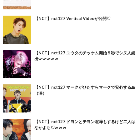
【NCT】nct127 Vertical Videoが公開♡
【NCT】nct127 ユウタのチッケム開始５秒でシヌ人続
出w w w w w
【NCT】nct127 マークがひたすらマークで安心する🙏
（涙）
【NCT】nct127 ドヨンとテヨン喧嘩もするけど二人は
なかよち♡w w w