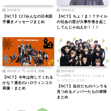
2018.09.28
2018.09.22
【NCT】127みんなの日本語
【NCT】ちょ！ま！？テイル
手書きメッセージまとめ
の社会の窓が大事件巻き起こ
してんじゃねえか！！！
2018.09.11
nct2018
,
画像
2018.09.03
nct2018
,
ウィンウィン
,
ジェヒョ
【NCT】今年は何してくれる
ン
,
ジェミン
,
ジャニ
かな？過去のハロウィンコス
【NCT】自分たちのペンラを
画像・まとめ
見つめるメンバーたちの表情
まとめ