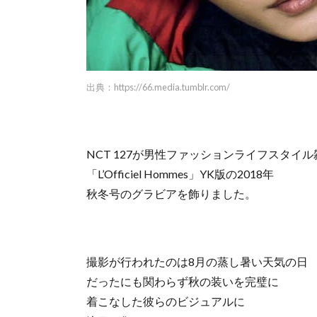
出典：
https://66.media.tumblr.com/
NCT 127が男性ファッションライフスタイル
「L’Officiel Hommes」YK版の2018年
秋冬号のグラビアを飾りました。
撮影が行われたのは8月の蒸し暑い天気の日
だったにも関わらず秋の装いを完璧に
着こなした彼らのビジュアルに