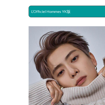
L’Officiel Hommes YK版