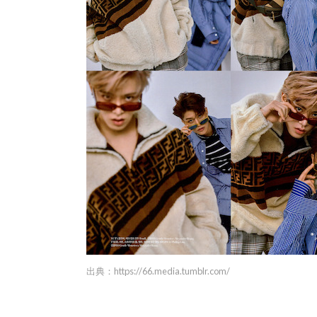
出典：
https://66.media.tumblr.com/