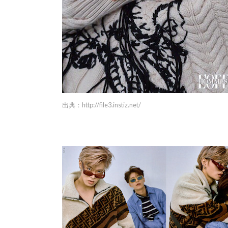
出典：
http://file3.instiz.net/