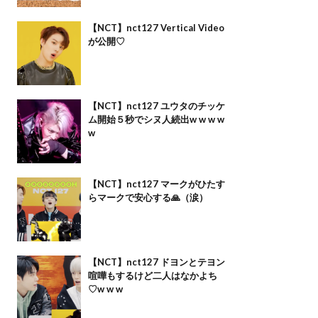
【NCT】nct127 Vertical Video
が公開♡
【NCT】nct127 ユウタのチッケ
ム開始５秒でシヌ人続出w w w w
w
【NCT】nct127 マークがひたす
らマークで安心する🙏（涙）
【NCT】nct127 ドヨンとテヨン
喧嘩もするけど二人はなかよち
♡w w w