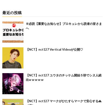
最近の投稿
※必読【重要なお知らせ】ブロキュレから読者の皆さま
へ
【NCT】nct127 Vertical Videoが公開♡
【NCT】nct127 ユウタのチッケム開始５秒でシヌ人続
出w w w w w
【NCT】nct127 マークがひたすらマークで安心する🙏