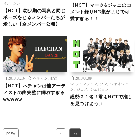
ィン
,
クン
【NCT】マーク&ジャニのコ
【NCT】幼少期の写真と同じ
メント録りNG集がまじで可
ポーズをとるメンバーたちが
愛すぎる！！
愛しい【全メンバー公開】
2018.08.16
ヘチャン
,
動画
2018.08.09
ウィンウィン
,
クン
,
シャオジュ
【NCT】ヘチャンは他アーテ
ン
,
ジェノ
,
ジェヒョン
ィストの曲完璧に踊れすぎる
総勢２１名！君もNCTで推し
wwwww
を見つけよう♫
PREV
1
…
75