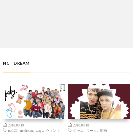
NCT DREAM
2018.08.19
2018.08.18
nct127
,
nctdream
,
wayv
,
ウィンウ
ジャニ
,
マーク
,
動画