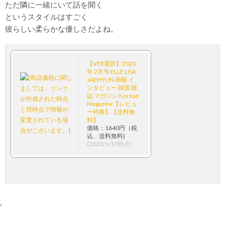
ただ隣に一緒にいて話を聞く
というスタイルはすごく
彼らしい柔らかな優しさだよね。
【VER選択】2020
年 2月号 ELLE LISA
JAEHYUN 画報 イ
ンタビュー 韓国 雑
誌 マガジン Korean
Magazine【レビュ
ー特典】【送料無
料】
価格：1640円（税
込、送料無料)
(2020/1/17時点)