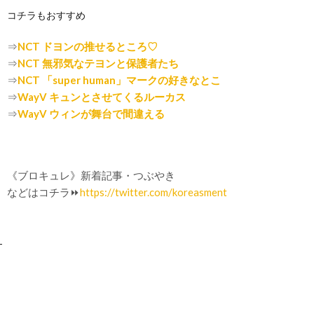
コチラもおすすめ
⇒
NCT ドヨンの推せるところ♡
⇒
NCT 無邪気なテヨンと保護者たち
⇒
NCT 「super human」マークの好きなとこ
⇒
WayV キュンとさせてくるルーカス
⇒
WayV ウィンが舞台で間違える
《ブロキュレ》新着記事・つぶやき
などはコチラ⏩
https://twitter.com/koreasment