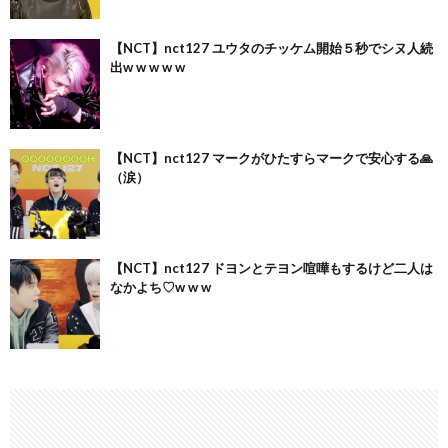
【NCT】nct127 ユウタのチッケム開始５秒でシヌ人続
出w w w w w
【NCT】nct127 マークがひたすらマークで安心する🙏
（涙）
【NCT】nct127 ドヨンとテヨン喧嘩もするけど二人は
なかよち♡w w w