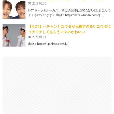
2018.09.10
NCT マーク&ルーカス （※この記事は2020念7月21日にリラ
イトされています） 出典：https://data.whicdn.com/ […]
【NCT】へチャンとユウタが兄弟すぎる♡ユウタに
ヨチヨチしてもらうマンネかわいい
2020.01.14
出典：https://i.pinimg.com/[…]