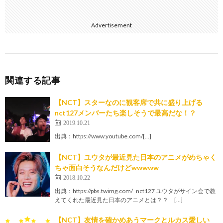
Advertisement
関連する記事
【NCT】スターなのに観客席で共に盛り上げる
nct127メンバーたち楽しそうで最高だな！？
2019.10.21
出典：https://www.youtube.com/[…]
【NCT】ユウタが最近見た日本のアニメがめちゃく
ちゃ面白そうなんだけどwwwww
2018.10.22
出典：https://pbs.twimg.com/ nct127 ユウタがサイン会で教
えてくれた最近見た日本のアニメとは？？ […]
【NCT】友情を確かめあうマークとルカス愛しい