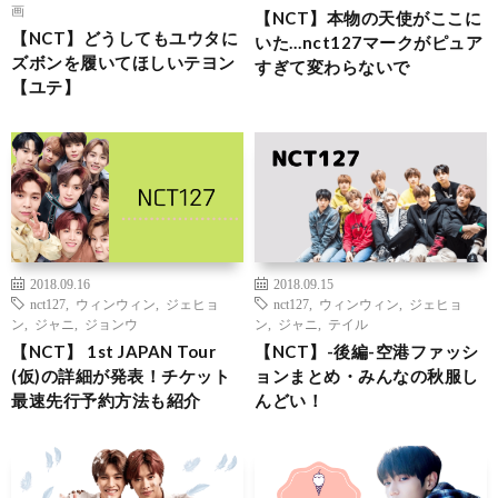
画
【NCT】本物の天使がここに
【NCT】どうしてもユウタに
いた…nct127マークがピュア
ズボンを履いてほしいテヨン
すぎて変わらないで
【ユテ】
2018.09.16
2018.09.15
nct127
,
ウィンウィン
,
ジェヒョ
nct127
,
ウィンウィン
,
ジェヒョ
ン
,
ジャニ
,
ジョンウ
ン
,
ジャニ
,
テイル
【NCT】 1st JAPAN Tour
【NCT】-後編-空港ファッシ
(仮)の詳細が発表！チケット
ョンまとめ・みんなの秋服し
最速先行予約方法も紹介
んどい！