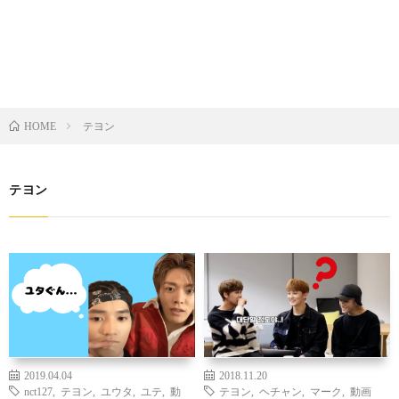
テヨン
HOME
テヨン
2019.04.04
2018.11.20
nct127
,
テヨン
,
ユウタ
,
ユテ
,
動
テヨン
,
ヘチャン
,
マーク
,
動画