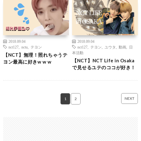
2018.09.04
2018.09.04
nct127
,
nctu
,
テヨン
nct127
,
テヨン
,
ユウタ
,
動画
,
日
本活動
【NCT】無理！照れちゃうテ
【NCT】NCT Life in Osaka
ヨン最高に好きw w w
で見せるユテのココが好き！
NEXT
1
2