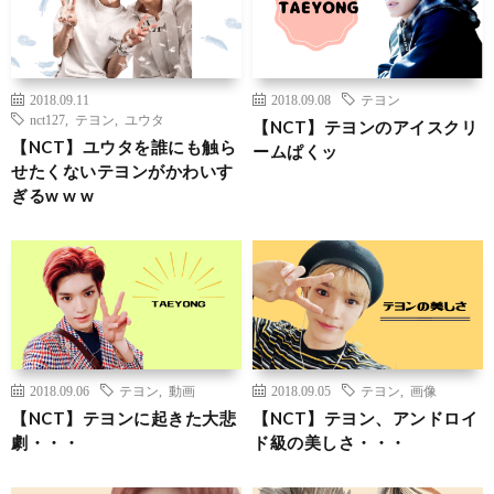
2018.09.11
2018.09.08
テヨン
nct127
,
テヨン
,
ユウタ
【NCT】テヨンのアイスクリ
【NCT】ユウタを誰にも触ら
ームぱくッ
せたくないテヨンがかわいす
ぎるw w w
2018.09.06
テヨン
,
動画
2018.09.05
テヨン
,
画像
【NCT】テヨンに起きた大悲
【NCT】テヨン、アンドロイ
劇・・・
ド級の美しさ・・・