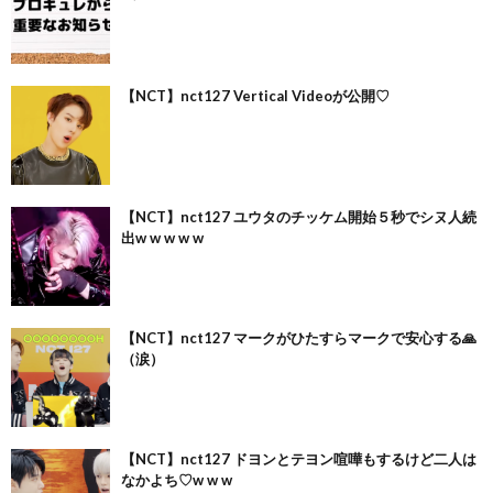
【NCT】nct127 Vertical Videoが公開♡
【NCT】nct127 ユウタのチッケム開始５秒でシヌ人続
出w w w w w
【NCT】nct127 マークがひたすらマークで安心する🙏
（涙）
【NCT】nct127 ドヨンとテヨン喧嘩もするけど二人は
なかよち♡w w w