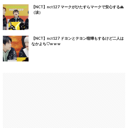
【NCT】nct127 マークがひたすらマークで安心する🙏
（涙）
【NCT】nct127 ドヨンとテヨン喧嘩もするけど二人は
なかよち♡w w w