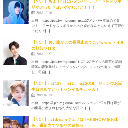
【NCT】ちょ！nct127メンバー、フードをスッポ
リかぶったドヨンがかわいい！！！
2018.10.16
出典：https://pbs.twimg.com/ nct127メンバー本日のドヨ
ン！！ フードをスッポリかぶった姿がなんともいえず可愛か
ったんで[…]
【NCT】おい誰かこの長男止めてこいw w w テイル
の顔芸ワロタ
2018.10.27
出典：https://pbs.twimg.com/ NCT127 テイルの顔芸が話題
韓国の音楽番組ミュージックバンクにメンバー揃って出演
し、司会[…]
【NCT】nct127、nctU、nct2018、ジョンウお誕
生日おめでとう！センイルチュッカ！
2019.02.19
出典：https://i.pinimg.com/ nct127 ジョンウ♡今日は姫がこ
の世界に産まれおちた大切な日♡ […]
【NCT】nctdream ジェノはTHE SHOWをお休
み、番組内でソルリの追悼も