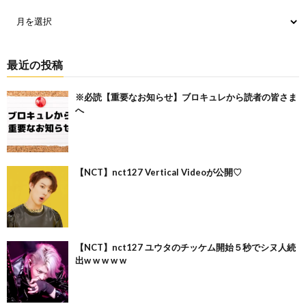
最近の投稿
※必読【重要なお知らせ】ブロキュレから読者の皆さま
へ
【NCT】nct127 Vertical Videoが公開♡
【NCT】nct127 ユウタのチッケム開始５秒でシヌ人続
出w w w w w