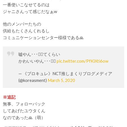
一番使いこなせてるのは
ジャニさんって感じだなぁw
他のメンバーたちの
供給もたくさんくれるし
コミュニケーションセンター様様である🙏
嘘やん･･･🤦‍♀️てくらい
かわいいやん･･･🤦‍♀️
pic.twitter.com/PfKiXti6ow
— 《ブロキュレ》NCT推しまくりブログメディア
(@koreasment)
March 5, 2020
※追記
無事、フォローバック
してあげたユウタくん
なのであった🙏（萌）