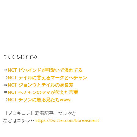
こちらもおすすめ
⇒
NCT ビハインドが可愛いで溢れてる
⇒
NCT テイルに甘えるマークとへチャン
⇒
NCT ジョンウとテイルの身長差
⇒
NCT へチャンのママが伝えた言葉
⇒
NCT チソンに怒る兄たちwww
《ブロキュレ》新着記事・つぶやき
などはコチラ⏩
https://twitter.com/koreasment