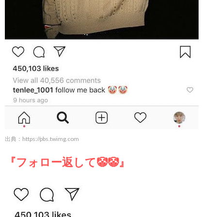
出典：
https://pbs.twimg.com
『フォロー返して🤡🤡』