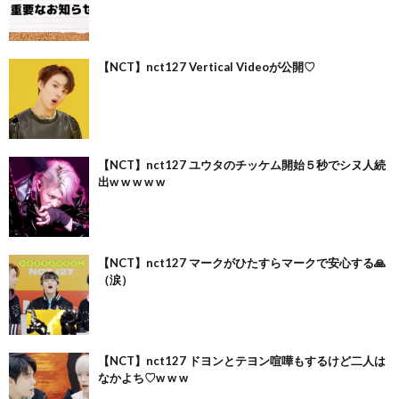
【NCT】nct127 Vertical Videoが公開♡
【NCT】nct127 ユウタのチッケム開始５秒でシヌ人続
出w w w w w
【NCT】nct127 マークがひたすらマークで安心する🙏
（涙）
【NCT】nct127 ドヨンとテヨン喧嘩もするけど二人は
なかよち♡w w w