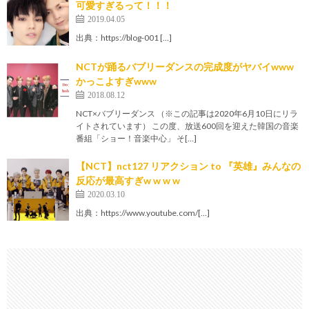
可愛すぎるって！！！
2019.04.05
出典：https://blog-001 […]
NCTが踊るバブリーダンスの完成度がヤバイwww
かっこよすぎwww
2018.08.12
NCT×バブリーダンス （※この記事は2020年6月10日にリラ
イトされています） この度、放送600回を迎えた韓国の音楽
番組「ショー！音楽中心」 そ[…]
【NCT】nct127 リアクション to 『英雄』みんなの
反応が最高すぎw w w w
2020.03.10
出典：https://www.youtube.com/[…]