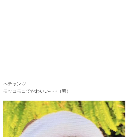
ヘチャン♡
モッコモコでかわいい~~~（萌）