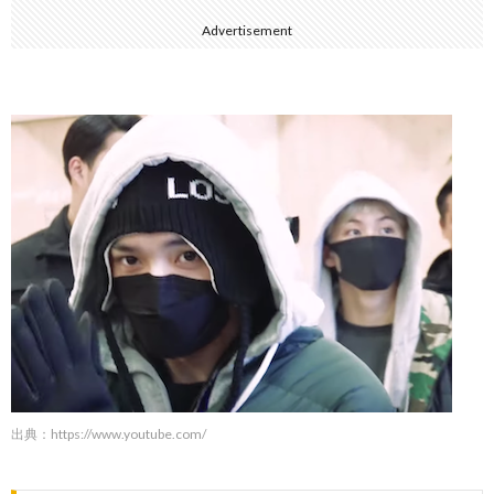
Advertisement
出典：
https://www.youtube.com/