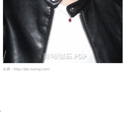
出典：
https://pbs.twimg.com/