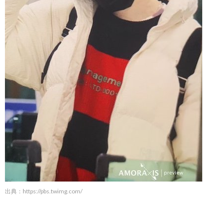
出典：
https://pbs.twimg.com/