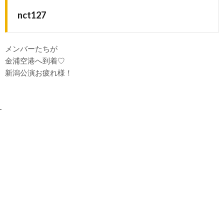
nct127
メンバーたちが
金浦空港へ到着♡
新潟公演お疲れ様！