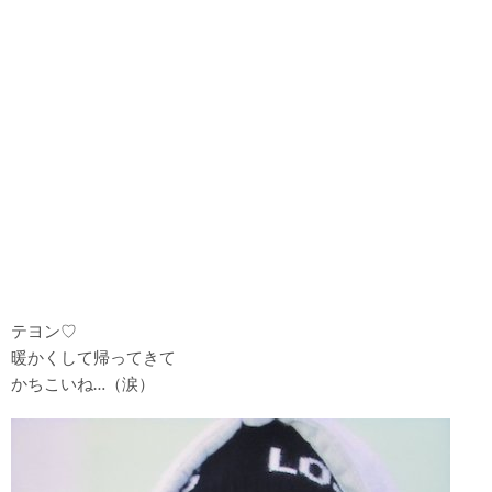
テヨン♡
暖かくして帰ってきて
かちこいね…（涙）