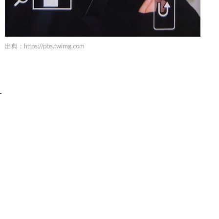
出典：
https://pbs.twimg.com