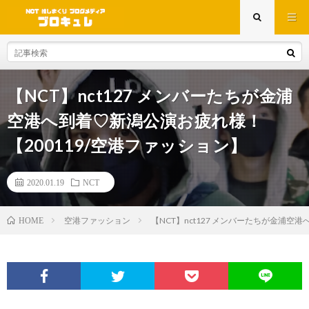
【NCT】nct127 メンバーたちが金浦
空港へ到着♡新潟公演お疲れ様！
【200119/空港ファッション】
2020.01.19
NCT
空港ファッション
【NCT】nct127 メンバーたちが金浦空
HOME