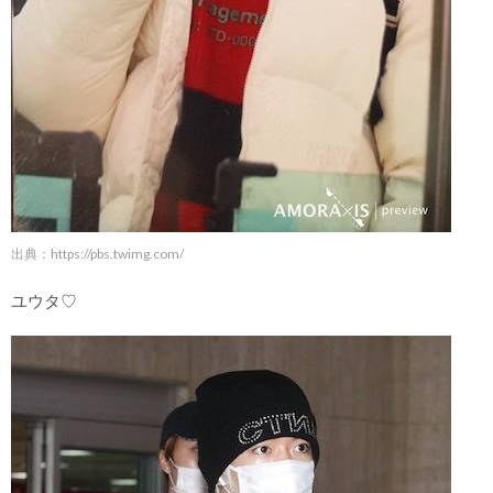
出典：
https://pbs.twimg.com/
ユウタ♡