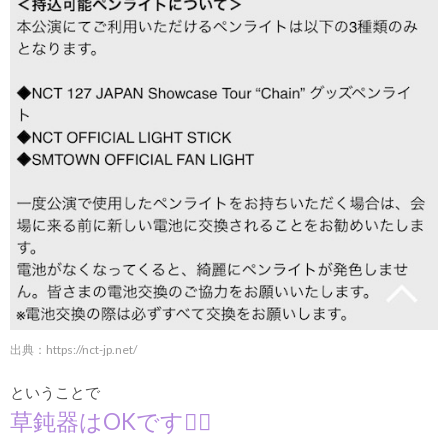
出典：
https://nct-jp.net/
ということで
草鈍器はOKです🙆‍♀️