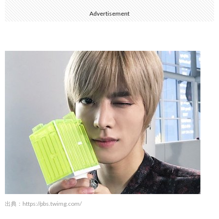
Advertisement
出典：
https://pbs.twimg.com/