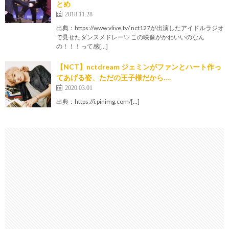
とめ
2018.11.28
出典：https://www.vlive.tv/ nct127が出演したアイドルラジオ
で見せたダンスメドレー♡ この映像がかわいいのなん
の！！！って感[…]
【NCT】nctdream ジェミンがファンとハート作っ
てあげる姿、ただの王子様だから….
2020.03.01
出典：https://i.pinimg.com/[…]