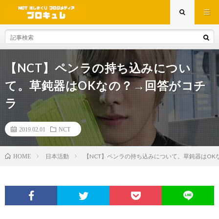
【NCT】ペンラの持ち込みについ
て。草鈍器はOKなの？→回答がコチ
ラ
2019.02.01
NCT
日本活動
【NCT】ペンラの持ち込みについて。草鈍器はOK
HOME