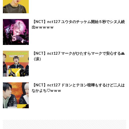
【NCT】nct127 ユウタのチッケム開始５秒でシヌ人続
出w w w w w
【NCT】nct127 マークがひたすらマークで安心する🙏
（涙）
【NCT】nct127 ドヨンとテヨン喧嘩もするけど二人は
なかよち♡w w w