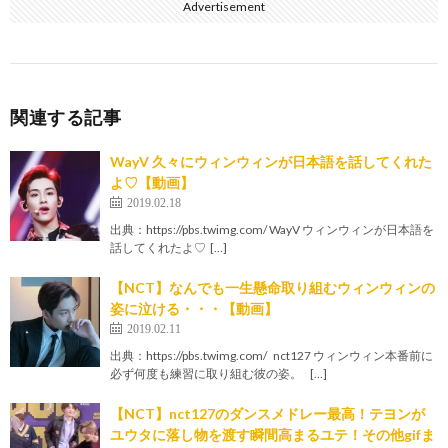
Advertisement
関連する記事
WayV 久々にウィンウィンが日本語を話してくれた
よ♡【動画】
2019.02.18
出典：https://pbs.twimg.com/ WayV ウィンウィンが日本語を
話してくれたよ♡ […]
【NCT】なんでも一生懸命取り組むウィンウィンの
姿に泣ける・・・【動画】
2019.02.11
出典：https://pbs.twimg.com/ nct127 ウィンウィン本番前に
必ず何度も練習に取り組む彼の姿。 […]
【NCT】nct127のダンスメドレー最高！テヨンが
ユウタに落し物を渡す瞬間高まるユテ！その他gifま