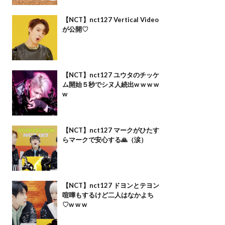
【NCT】nct127 Vertical Video
が公開♡
【NCT】nct127 ユウタのチッケ
ム開始５秒でシヌ人続出w w w w
w
【NCT】nct127 マークがひたす
らマークで安心する🙏（涙）
【NCT】nct127 ドヨンとテヨン
喧嘩もするけど二人はなかよち
♡w w w