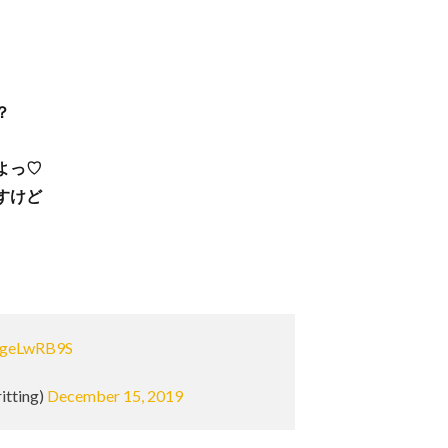
？
よっ♡
すけど
McgeLwRB9S
itting)
December 15, 2019