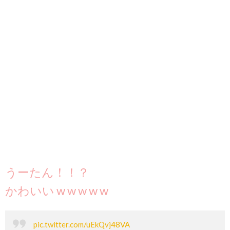
うーたん！！？
かわいい w w w w w
pic.twitter.com/uEkQvj48VA