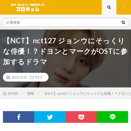
【NCT】nct127 ジョンウにそっくり
な俳優！？ドヨンとマークがOSTに参
加するドラマ
2019.10.01
NCT
情報
【NCT】nct127 ジョンウにそっくりな俳優！？ドヨ
HOME