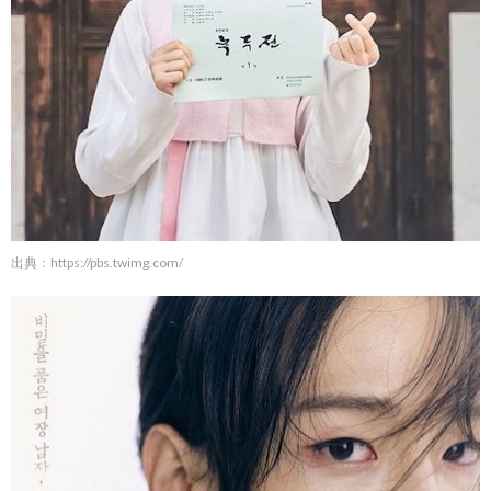
出典：
https://pbs.twimg.com/