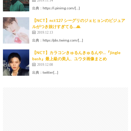
2019.11.14
出典：https://i.pinimg.com/[…]
【NCT】nct127 シーグリのジェヒョンのビジュア
ルがつき抜けすぎてる…🙏
2019.12.13
出典：https://pbs.twimg.com/[…]
【NCT】カラコンきゅるんきゅるんや…『jingle
bash』最上級の美人、ユウタ画像まとめ
2019.12.08
出典：twitter[…]