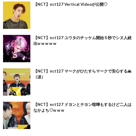
【NCT】nct127 Vertical Videoが公開♡
【NCT】nct127 ユウタのチッケム開始５秒でシヌ人続
出w w w w w
【NCT】nct127 マークがひたすらマークで安心する🙏
（涙）
【NCT】nct127 ドヨンとテヨン喧嘩もするけど二人は
なかよち♡w w w