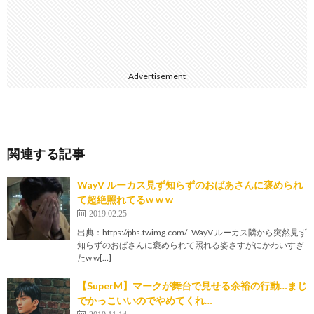
Advertisement
関連する記事
WayV ルーカス見ず知らずのおばあさんに褒められ
て超絶照れてるw w w
2019.02.25
出典：https://pbs.twimg.com/ WayV ルーカス隣から突然見ず
知らずのおばさんに褒められて照れる姿さすがにかわいすぎ
たw w[…]
【SuperM】マークが舞台で見せる余裕の行動…まじ
でかっこいいのでやめてくれ…