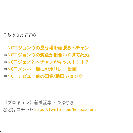
こちらもおすすめ
⇒
NCT ジョンウの見せ場を頑張るへチャン
⇒
NCT ジョンウの髪色が似合いすぎて死ぬ
⇒
NCT ジェノとへチャンがキッス！！！？
⇒
NCT メンバー順にお水リレー 動画
⇒
NCT デビュー前の画像/動画 ジョンウ
《ブロキュレ》新着記事・つぶやき
などはコチラ⏩
https://twitter.com/koreasment