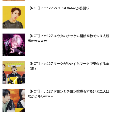
【NCT】nct127 Vertical Videoが公開♡
【NCT】nct127 ユウタのチッケム開始５秒でシヌ人続
出w w w w w
【NCT】nct127 マークがひたすらマークで安心する🙏
（涙）
【NCT】nct127 ドヨンとテヨン喧嘩もするけど二人は
なかよち♡w w w