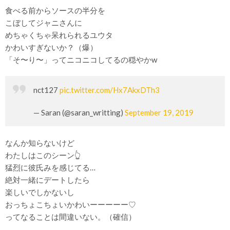
食べる前からソースの半分を
こぼしてジャニさんに
めちゃくちゃ呆れられるユウタ
かわいすぎないか？（爆）
「そ〜り〜」ってニコニコしてるの穏やかw
nct127
pic.twitter.com/Hx7AkxDTh3
— Saran (@saran_writting)
September 19, 2019
なんか知らないけど
わたしはこのシーン👆
猛烈に彼氏みを感じてる…
絶対一緒にデートしたら
楽しいでしかないし
おっちょこちょいかわいーーーーー♡
ってなることは間違いない。（確信）