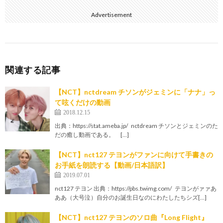
Advertisement
関連する記事
【NCT】nctdream チソンがジェミンに「ナナ」っ
て呟くだけの動画
2018.12.15
出典：https://stat.ameba.jp/ nctdream チソンとジェミンのた
だの癒し動画である。 […]
【NCT】nct127 テヨンがファンに向けて手書きの
お手紙を朗読する【動画/日本語訳】
2019.07.01
nct127 テヨン 出典：https://pbs.twimg.com/ テヨンがァァあ
ああ（大号泣）自分のお誕生日なのにわたしたちシズ[…]
【NCT】nct127 テヨンのソロ曲『Long Flight』