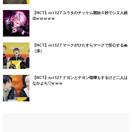
【NCT】nct127 ユウタのチッケム開始５秒でシヌ人続
出w w w w w
【NCT】nct127 マークがひたすらマークで安心する🙏
（涙）
【NCT】nct127 ドヨンとテヨン喧嘩もするけど二人は
なかよち♡w w w