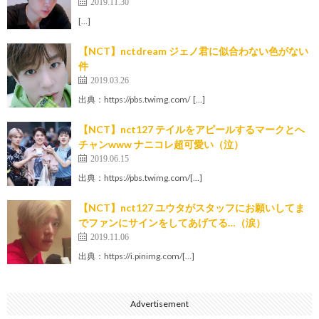
2019.11.30
[…]
【NCT】nctdream ジェノ君に似合わない色がない
件
2019.03.26
出典：https://pbs.twimg.com/ […]
【NCT】nct127 テイルをアピールするマークとへ
チャンwww ナニコレ超可愛い（泣）
2019.06.15
出典：https://pbs.twimg.com/[…]
【NCT】nct127 ユウタがスタッフにお願いしてま
でファンにサインをしてあげてる…（涙）
2019.11.06
出典：https://i.pinimg.com/[…]
Advertisement