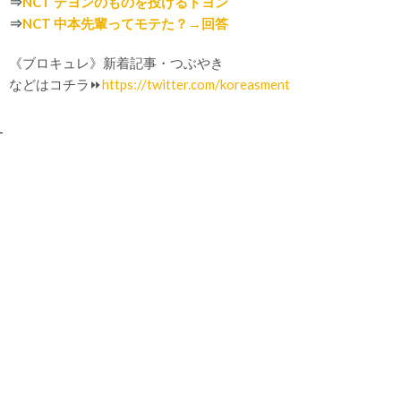
⇒
NCT テヨンのものを投げるドヨン
⇒
NCT 中本先輩ってモテた？→回答
《ブロキュレ》新着記事・つぶやき
などはコチラ⏩
https://twitter.com/koreasment