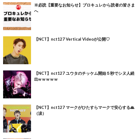
※必読【重要なお知らせ】ブロキュレから読者の皆さま
へ
【NCT】nct127 Vertical Videoが公開♡
【NCT】nct127 ユウタのチッケム開始５秒でシヌ人続
出w w w w w
【NCT】nct127 マークがひたすらマークで安心する🙏
（涙）