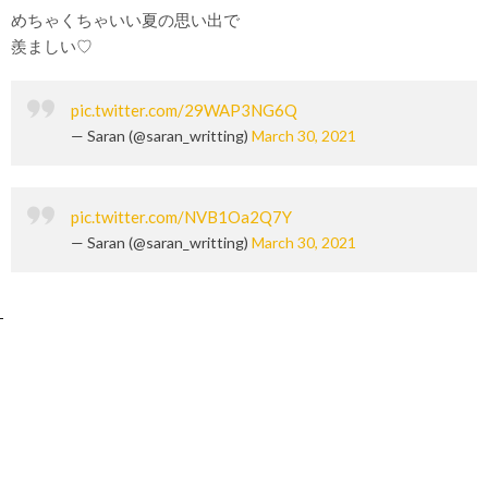
めちゃくちゃいい夏の思い出で
羨ましい♡
pic.twitter.com/29WAP3NG6Q
— Saran (@saran_writting)
March 30, 2021
pic.twitter.com/NVB1Oa2Q7Y
— Saran (@saran_writting)
March 30, 2021