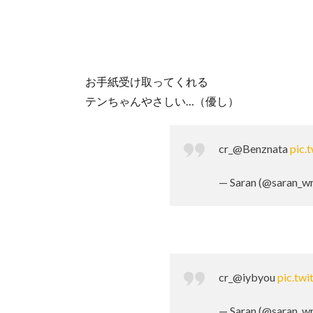
お手紙受け取ってくれる
テンちゃんやさしい…（優し）
cr_@Benznata
pic.
— Saran (@saran_wr
cr_@iybyou
pic.tw
— Saran (@saran_wr