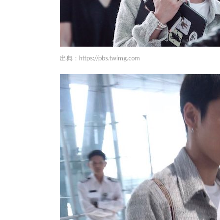
出典：
https://pbs.twimg.com