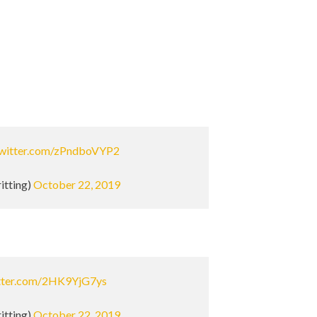
twitter.com/zPndboVYP2
itting)
October 22, 2019
itter.com/2HK9YjG7ys
itting)
October 22, 2019