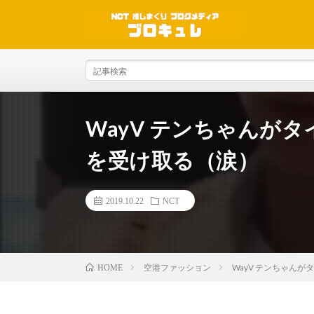
WayV テンちゃんが
を受け取る（涙）
2019.10.22
NCT
空港ファッション
WayV テンちゃん
HOME