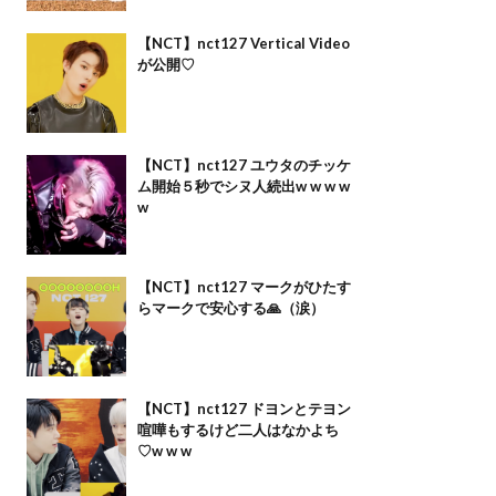
【NCT】nct127 Vertical Video
が公開♡
【NCT】nct127 ユウタのチッケ
ム開始５秒でシヌ人続出w w w w
w
【NCT】nct127 マークがひたす
らマークで安心する🙏（涙）
【NCT】nct127 ドヨンとテヨン
喧嘩もするけど二人はなかよち
♡w w w