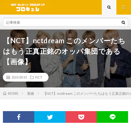
【NCT】nctdream このメンバーたち
はもう正真正銘のオッパ集団である
【画像】
2019.09.01
NCT
新曲
【NCT】nctdream このメンバーたちはもう正真正
HOME