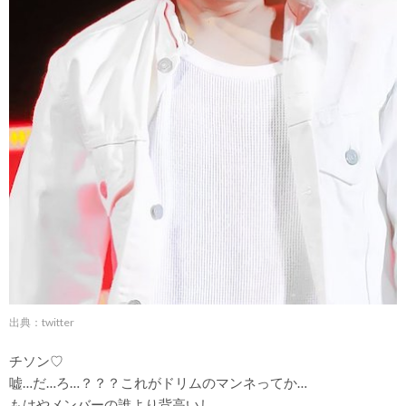
出典：twitter
チソン♡
嘘…だ…ろ…？？？これがドリムのマンネってか…
もはやメンバーの誰より背高いし