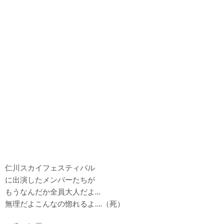
仁川スカイフェスティバル
に出演したメンバーたちが
もうなんだか全員大人だよ…
無理だよこんなの惚れるよ….（死）