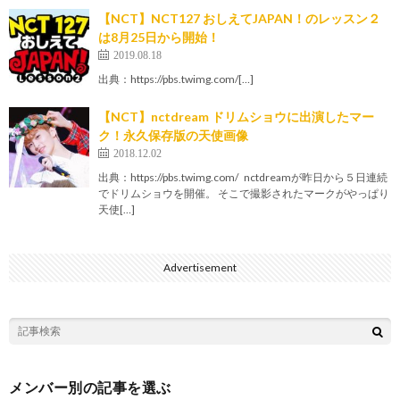
【NCT】NCT127 おしえてJAPAN！のレッスン２
は8月25日から開始！
2019.08.18
出典：https://pbs.twimg.com/[…]
【NCT】nctdream ドリムショウに出演したマー
ク！永久保存版の天使画像
2018.12.02
出典：https://pbs.twimg.com/ nctdreamが昨日から５日連続
でドリムショウを開催。 そこで撮影されたマークがやっぱり
天使[…]
Advertisement
メンバー別の記事を選ぶ