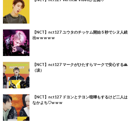
【NCT】nct127 ユウタのチッケム開始５秒でシヌ人続
出w w w w w
【NCT】nct127 マークがひたすらマークで安心する🙏
（涙）
【NCT】nct127 ドヨンとテヨン喧嘩もするけど二人は
なかよち♡w w w