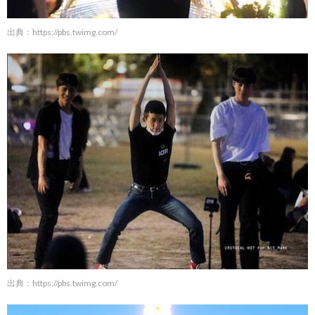
出典：
https://pbs.twimg.com/
出典：
https://pbs.twimg.com/