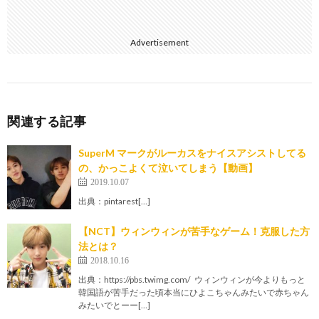
Advertisement
関連する記事
SuperM マークがルーカスをナイスアシストしてる
の、かっこよくて泣いてしまう【動画】
2019.10.07
出典：pintarest[…]
【NCT】ウィンウィンが苦手なゲーム！克服した方
法とは？
2018.10.16
出典：https://pbs.twimg.com/ ウィンウィンが今よりもっと
韓国語が苦手だった頃本当にひよこちゃんみたいで赤ちゃん
みたいでとーー[…]