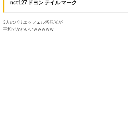
nct127 ドヨン テイル マーク
3人のパリエッフェル塔観光が
平和でかわいいw w w w w