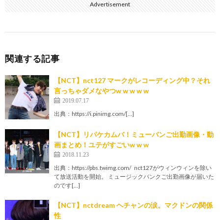
Advertisement
関連する記事
【NCT】nct127 マークがレコーディング中？それ
言っちゃダメなやつw w w w w
2019.07.17
出典：https://i.pinimg.com/[…]
【NCT】リパケカムバ！ミューバンご出勤画像・動
画まとめ！ユテがすごいw w w
2018.11.23
出典：https://pbs.twimg.com/ nct127がウィンウィンを除い
て放送活動を開始。 ミュージックバンクご出勤画像が届いた
のです[…]
【NCT】nctdream ヘチャンの涙。マクドンの関係
性