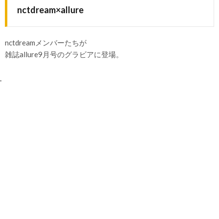
nctdream×allure
nctdreamメンバーたちが
雑誌allure9月号のグラビアに登場。