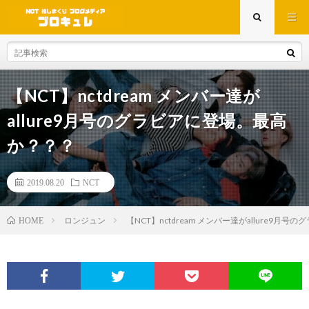
【NCT】nctdream メンバー達が
allure9月号のグラビアに登場。最高
か？？？
2019.08.20
NCT
ロンジュン
【NCT】nctdream メンバー達がallure9
HOME