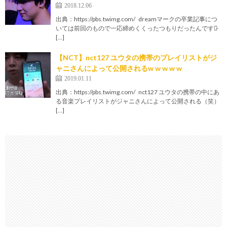
2018.12.06
出典：https://pbs.twimg.com/ dreamマークの卒業記事につ
いては前回のもので一応締めくくったつもりだったんですが̷
[…]
【NCT】nct127 ユウタの携帯のプレイリストがジ
ャニさんによって公開されるw w w w w
2019.01.11
出典：https://pbs.twimg.com/ nct127 ユウタの携帯の中にあ
る音楽プレイリストがジャニさんによって公開される（笑）
[…]