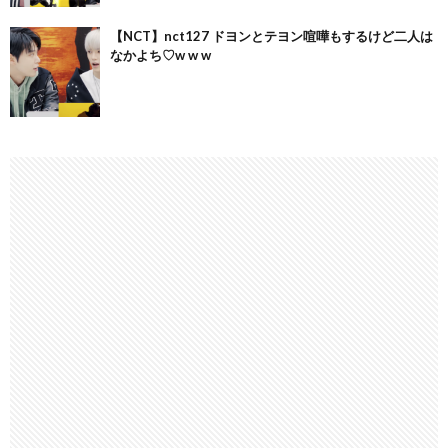
【NCT】nct127 ドヨンとテヨン喧嘩もするけど二人は
なかよち♡w w w