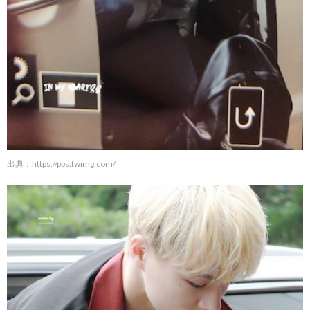
出典：
https://pbs.twimg.com/