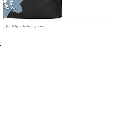
出典：
https://pbs.twimg.com/