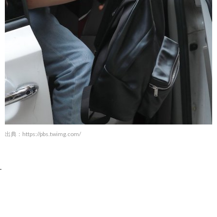
出典：
https://pbs.twimg.com/