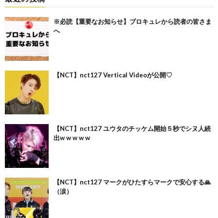
※必読【重要なお知らせ】ブロキュレから読者の皆さま
へ
【NCT】nct127 Vertical Videoが公開♡
【NCT】nct127 ユウタのチッケム開始５秒でシヌ人続
出w w w w w
【NCT】nct127 マークがひたすらマークで安心する🙏
（涙）