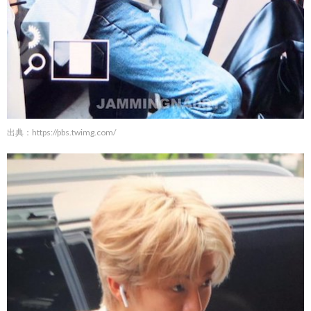
出典：
https://pbs.twimg.com/