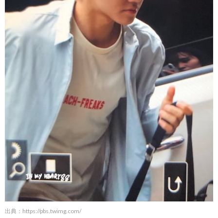
出典：
https://pbs.twimg.com/