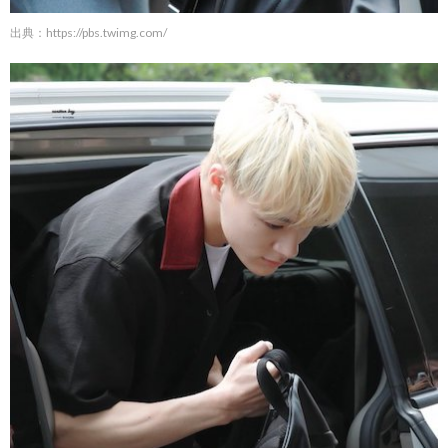
出典：
https://pbs.twimg.com/