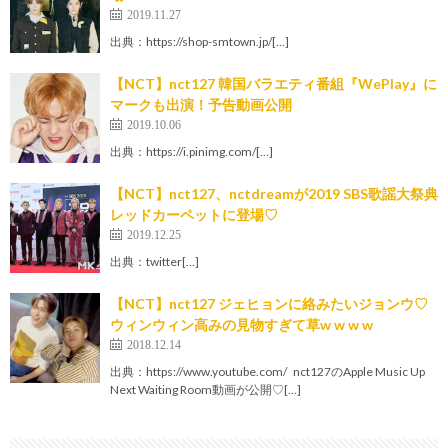
2019.11.27
出典：https://shop-smtown.jp/[…]
【NCT】nct127 韓国バラエティ番組『WePlay』に
マークも出演！予告動画公開
2019.10.06
出典：https://i.pinimg.com/[…]
【NCT】nct127、nctdreamが2019 SBS歌謡大祭典
レッドカーペットに登場♡
2019.12.25
出典：twitter[…]
【NCT】nct127 ジェヒョンに絡みたいジョンウ♡
ウィンウィン高みの見物すぎて草w w w w
2018.12.14
出典：https://www.youtube.com/ nct127のApple Music Up
Next Waiting Room動画が公開♡[…]