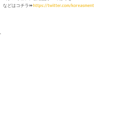
などはコチラ⏩
https://twitter.com/koreasment