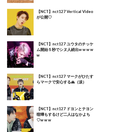
【NCT】nct127 Vertical Video
が公開♡
【NCT】nct127 ユウタのチッケ
ム開始５秒でシヌ人続出w w w w
w
【NCT】nct127 マークがひたす
らマークで安心する🙏（涙）
【NCT】nct127 ドヨンとテヨン
喧嘩もするけど二人はなかよち
♡w w w