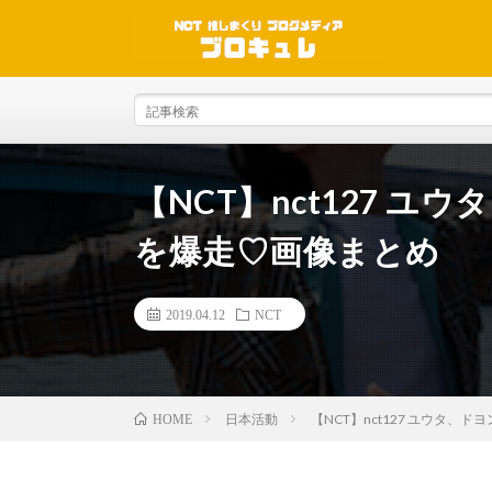
【NCT】nct127 
を爆走♡画像まとめ
2019.04.12
NCT
日本活動
【NCT】nct127 ユウタ
HOME