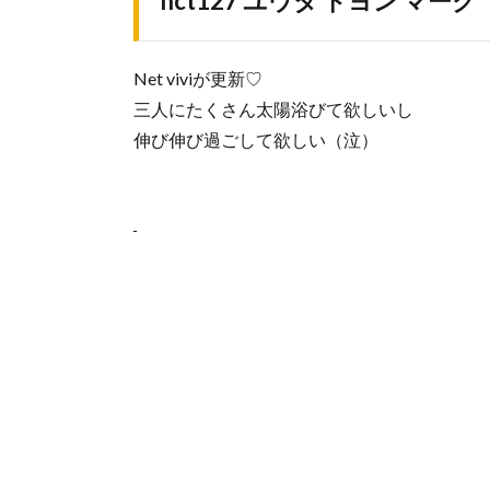
nct127 ユウタ ドヨン マーク
Net viviが更新♡
三人にたくさん太陽浴びて欲しいし
伸び伸び過ごして欲しい（泣）