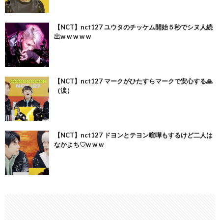
【NCT】nct127 ユウタのチッケム開始５秒でシヌ人続
出w w w w w
【NCT】nct127 マークがひたすらマークで安心する🙏
（涙）
【NCT】nct127 ドヨンとテヨン喧嘩もするけど二人は
なかよち♡w w w