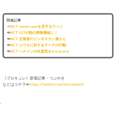
関連記事
⇒
NCT simon saysを見守るウィン
⇒
NCT 127が朝の情報番組に！
⇒
NCT 北海道のジンギスカン屋さん
⇒
NCT ユウタに対するマークの行動
⇒
NCT へチャンの生意気さw w w w w
《ブロキュレ》新着記事・つぶやき
などはコチラ⏩
https://twitter.com/koreasment