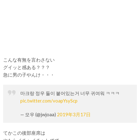
こんな有無を言わさない
グイッと感ある？？？
急に男の子やんけ・・・
마크랑 정우 둘이 붙어있는거 너무 귀여워 ㅋㅋㅋ
pic.twitter.com/voapYsyScp
— 모우 (@jwjoaa)
2019年3月17日
てかこの後部座席は