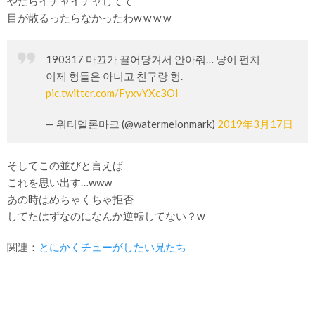
やたらイチャイチャしてて
目が散るったらなかったわw w w w
190317 마끄가 끌어당겨서 안아줘… 냥이 펀치
이제 형들은 아니고 친구랑 형.
pic.twitter.com/FyxvYXc3OI
— 워터멜론마크 (@watermelonmark)
2019年3月17日
そしてこの並びと言えば
これを思い出す…www
あの時はめちゃくちゃ拒否
してたはずなのになんか逆転してない？w
関連：
とにかくチューがしたい兄たち