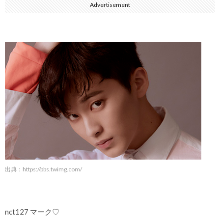
Advertisement
出典：
https://pbs.twimg.com/
nct127 マーク♡