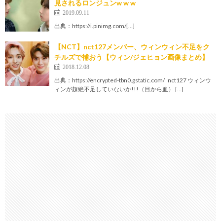
見されるロンジュンw w w
2019.09.11
出典：https://i.pinimg.com/[…]
【NCT】nct127メンバー、ウィンウィン不足をク
チルズで補おう【ウィン/ジェヒョン画像まとめ】
2018.12.08
出典：https://encrypted-tbn0.gstatic.com/ nct127 ウィンウ
ィンが超絶不足していないか!!!（目から血） […]