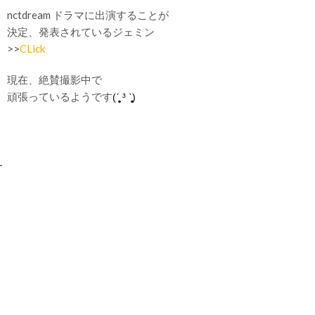
nctdream ドラマに出演することが
決定、発表されているジェミン
>>
CLick
現在、絶賛撮影中で
頑張っているようです
(ˊ̥̥̥̥̥ ³ ˋ̥̥̥̥̥)