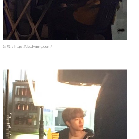
出典：
https://pbs.twimg.com/