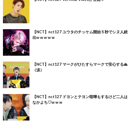
【NCT】nct127 ユウタのチッケム開始５秒でシヌ人続
出w w w w w
【NCT】nct127 マークがひたすらマークで安心する🙏
（涙）
【NCT】nct127 ドヨンとテヨン喧嘩もするけど二人は
なかよち♡w w w