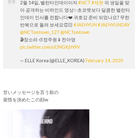
2월 14일, 밸런타인데이이자
#NCT
#재현
의 생일을 맞
아 공개하는 비하인드 영상✨초코렛보다 달콤한 밸런타
인데이 인사를 전합니다❤️ 귀호강 준비 되었나요? 무한
반복으로 돌려 보세요👏🏻
#JAEHYUN
#JAEHYUNDAY
@NCTsmtown_127
@NCTsmtown
🎬장소라 🎨정주원📱전아영
pic.twitter.com/oDNGXjIN9V
— ELLE Korea (@ELLE_KOREA)
February 14, 2020
甘いメッセージを言う前の
覚悟を決めたこの顔w