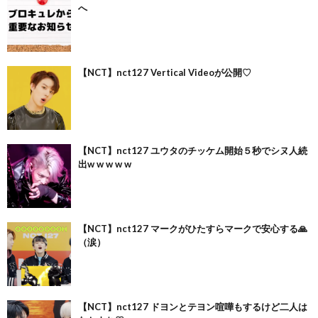
へ
【NCT】nct127 Vertical Videoが公開♡
【NCT】nct127 ユウタのチッケム開始５秒でシヌ人続
出w w w w w
【NCT】nct127 マークがひたすらマークで安心する🙏
（涙）
【NCT】nct127 ドヨンとテヨン喧嘩もするけど二人は