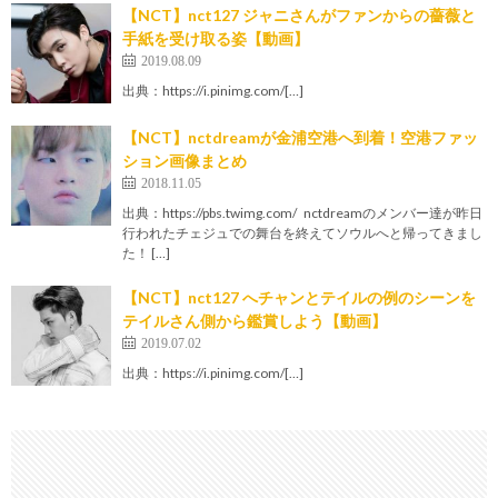
【NCT】nct127 ジャニさんがファンからの薔薇と
手紙を受け取る姿【動画】
2019.08.09
出典：https://i.pinimg.com/[…]
【NCT】nctdreamが金浦空港へ到着！空港ファッ
ション画像まとめ
2018.11.05
出典：https://pbs.twimg.com/ nctdreamのメンバー達が昨日
行われたチェジュでの舞台を終えてソウルへと帰ってきまし
た！ […]
【NCT】nct127 へチャンとテイルの例のシーンを
テイルさん側から鑑賞しよう【動画】
2019.07.02
出典：https://i.pinimg.com/[…]