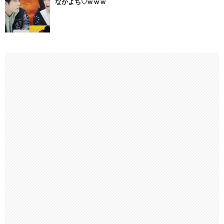
なかよち♡w w w