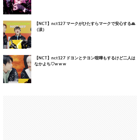
【NCT】nct127 マークがひたすらマークで安心する🙏
（涙）
【NCT】nct127 ドヨンとテヨン喧嘩もするけど二人は
なかよち♡w w w