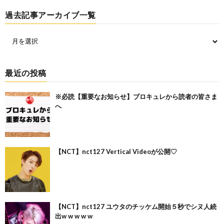
過去記事アーカイブ一覧
最近の投稿
※必読【重要なお知らせ】ブロキュレから読者の皆さま
へ
【NCT】nct127 Vertical Videoが公開♡
【NCT】nct127 ユウタのチッケム開始５秒でシヌ人続
出w w w w w