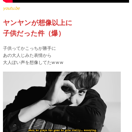
youtu.be
ヤンヤンが想像以上に
子供だった件（爆）
子供ってかこっちが勝手に
あの大人じみた表情から
大人ぽい声を想像してたw w w