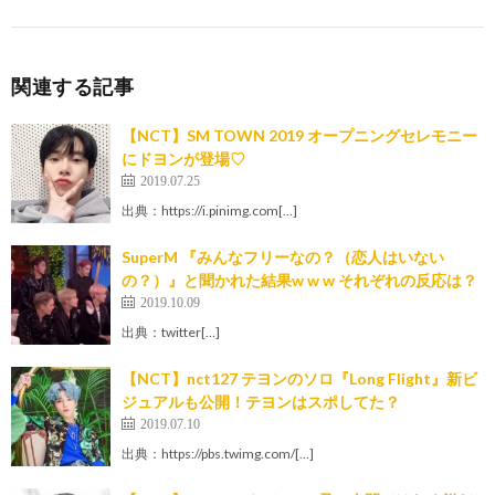
関連する記事
【NCT】SM TOWN 2019 オープニングセレモニー
にドヨンが登場♡
2019.07.25
出典：https://i.pinimg.com[…]
SuperM 『みんなフリーなの？（恋人はいない
の？）』と聞かれた結果w w w それぞれの反応は？
2019.10.09
出典：twitter[…]
【NCT】nct127 テヨンのソロ『Long Flight』新ビ
ジュアルも公開！テヨンはスポしてた？
2019.07.10
出典：https://pbs.twimg.com/[…]