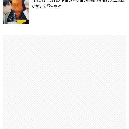
【NCT】nct127 ドヨンとテヨン喧嘩もするけど二人は
なかよち♡w w w