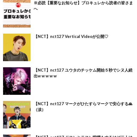
※必読【重要なお知らせ】ブロキュレから読者の皆さま
へ
【NCT】nct127 Vertical Videoが公開♡
【NCT】nct127 ユウタのチッケム開始５秒でシヌ人続
出w w w w w
【NCT】nct127 マークがひたすらマークで安心する🙏
（涙）