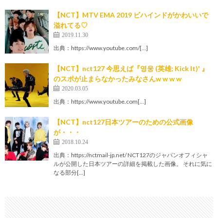
【NCT】MTV EMA 2019 ビハインドがかわいいで
溢れてる♡
2019.11.30
出典：https://www.youtube.com/[…]
【NCT】nct127 今思えば『영웅 (英雄; Kick It)' 』
のスポが止まらなかったみなさんw w w w
2020.03.05
出典：https://www.youtube.com[…]
【NCT】nct127日本ツアーのための公式画像
が・・・
2018.10.24
出典：https://nctmail-jp.net/ NCT127のジャパンオフィシャ
ルが公開した日本ツアーの詳細を掲載した画像。 それに気に
なる部分[…]