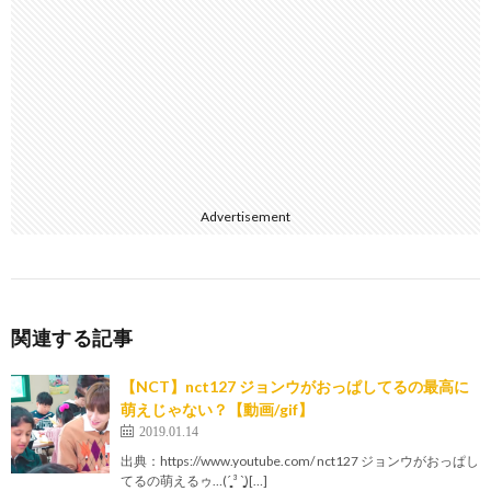
Advertisement
関連する記事
【NCT】nct127 ジョンウがおっぱしてるの最高に
萌えじゃない？【動画/gif】
2019.01.14
出典：https://www.youtube.com/ nct127 ジョンウがおっぱし
てるの萌えるゥ…(ˊ̥̥̥̥̥ ³ ˋ̥̥̥̥̥)[…]