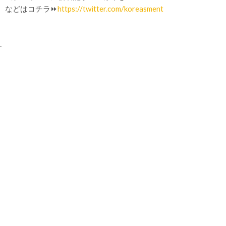
などはコチラ⏩
https://twitter.com/koreasment