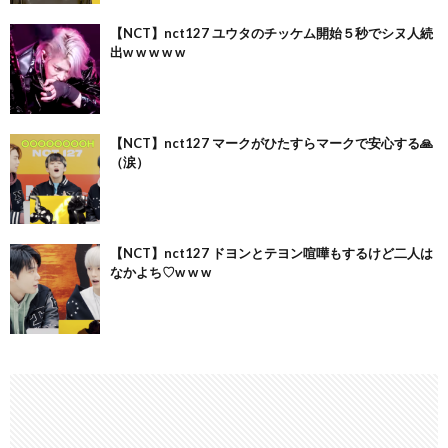
【NCT】nct127 ユウタのチッケム開始５秒でシヌ人続
出w w w w w
【NCT】nct127 マークがひたすらマークで安心する🙏
（涙）
【NCT】nct127 ドヨンとテヨン喧嘩もするけど二人は
なかよち♡w w w