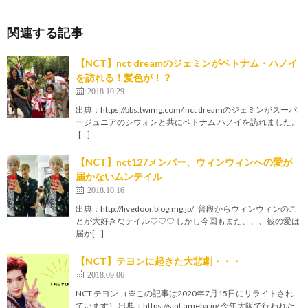
関連する記事
【NCT】nct dreamのジェミンがベトナム・ハノイ
を訪れる！髪色が！？
2018.10.29
出典：https://pbs.twimg.com/ nct dreamのジェミンがスーパ
ージュニアのシウォンと共にベトナム ハノイを訪れました。
[…]
【NCT】nct127メンバー、ウィンウィンへの愛が
届かないムンテイル
2018.10.16
出典：http://livedoor.blogimg.jp/ 普段からウィンウィンのこ
とが大好きなテイル♡♡♡ しかし今回もまた、、、彼の愛は
届か[…]
【NCT】テヨンに起きた大悲劇・・・
2018.09.06
NCT テヨン （※この記事は2020年7月15日にリライトされ
ています） 出典：https://stat.ameba.jp/ 今年大阪で行われた