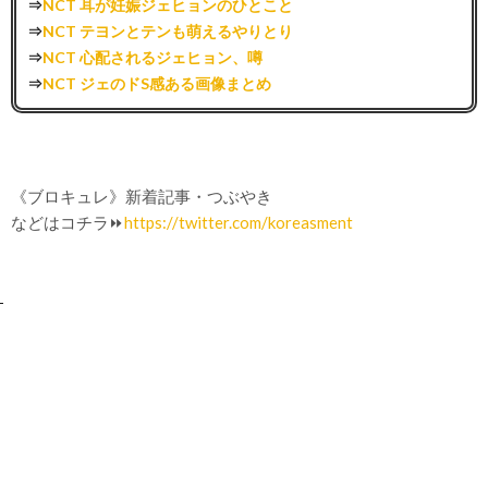
⇒
NCT 耳が妊娠ジェヒョンのひとこと
⇒
NCT テヨンとテンも萌えるやりとり
⇒
NCT 心配されるジェヒョン、噂
⇒
NCT ジェのドS感ある画像まとめ
《ブロキュレ》新着記事・つぶやき
などはコチラ⏩
https://twitter.com/koreasment