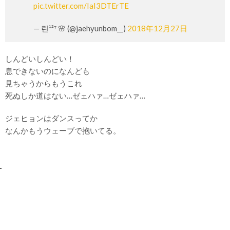
pic.twitter.com/IaI3DTErTE
— 린¹²⁷ 🌸 (@jaehyunbom__)
2018年12月27日
しんどいしんどい！
息できないのになんども
見ちゃうからもうこれ
死ぬしか道はない…ゼェハァ…ゼェハァ…
ジェヒョンはダンスってか
なんかもうウェーブで抱いてる。