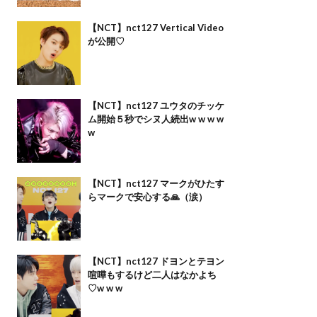
【NCT】nct127 Vertical Video
が公開♡
【NCT】nct127 ユウタのチッケ
ム開始５秒でシヌ人続出w w w w
w
【NCT】nct127 マークがひたす
らマークで安心する🙏（涙）
【NCT】nct127 ドヨンとテヨン
喧嘩もするけど二人はなかよち
♡w w w