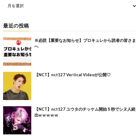
最近の投稿
※必読【重要なお知らせ】ブロキュレから読者の皆さま
へ
【NCT】nct127 Vertical Videoが公開♡
【NCT】nct127 ユウタのチッケム開始５秒でシヌ人続
出w w w w w