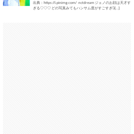
出典：https://i.pinimg.com/ nctdream ジェノのお顔は天才す
ぎる♡♡♡ どの写真みてもハンサム度がすごすぎて̷[…]