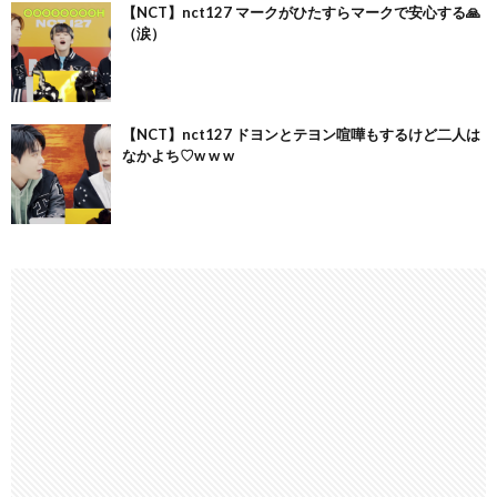
【NCT】nct127 マークがひたすらマークで安心する🙏
（涙）
【NCT】nct127 ドヨンとテヨン喧嘩もするけど二人は
なかよち♡w w w