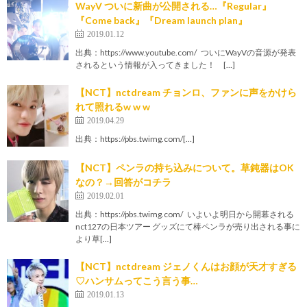
WayV ついに新曲が公開される…『Regular』
『Come back』『Dream launch plan』
2019.01.12
出典：https://www.youtube.com/ ついにWayVの音源が発表
されるという情報が入ってきました！ […]
【NCT】nctdream チョンロ、ファンに声をかけら
れて照れるw w w
2019.04.29
出典：https://pbs.twimg.com/[…]
【NCT】ペンラの持ち込みについて。草鈍器はOK
なの？→回答がコチラ
2019.02.01
出典：https://pbs.twimg.com/ いよいよ明日から開幕される
nct127の日本ツアー グッズにて棒ペンラが売り出される事に
より草[…]
【NCT】nctdream ジェノくんはお顔が天才すぎる
♡ハンサムってこう言う事…
2019.01.13