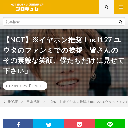
【NCT】※イヤホン推奨！nct127 ユ
ウタのファンミでの挨拶「皆さんの
その素敵な笑顔、僕たちだけに見せて
下さい」
2019.09.26
NCT
日本活動
【NCT】※イヤホン推奨！nct127 ユウタのフ
HOME