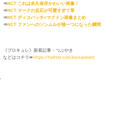
⇒
NCT これは永久保存かわいい画像！
⇒
NCT マークの反応が可愛すぎて草
⇒
NCT ディスパッチ×マクドン画像まとめ
⇒
NCT ファンへのソンムルが後一つになった瞬間
《ブロキュレ》新着記事・つぶやき
などはコチラ⏩
https://twitter.com/koreasment