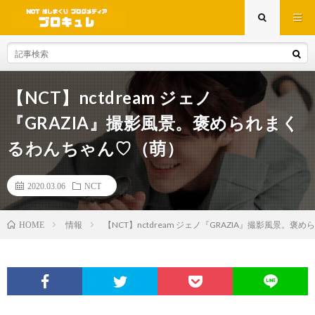
【NCT】nctdream ジェノ
『GRAZIA』撮影風景。褒められまく
るわんちゃん♡（萌）
2020.03.06
NCT
情報
【NCT】nctdream ジェノ『GRAZIA』撮影風景。
HOME