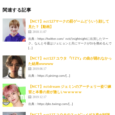
関連する記事
【NCT】nct127マークの罰ゲームどういう顔して
見た？【動画】
2018.11.07
出典：https://twitter.com/ nctのnightnightに出演したマー
ク。なんと今週はジェヒョンと共にマークがDJを務めるんで
[…]
【NCT】nct127 ユウタ 『ITZY』の曲が踊れなかっ
た結果wwwww
2019.06.17
出典：https://i.pinimg.com/[…]
【NCT】nctdream ジェミンのアーチェリー姿♡練
習と本番の差が激しいw w w w w
2019.12.17
出典：https://pbs.twimg.com/[…]
【NCT】nct127 ユウタのスッピンメガネ姿が好評