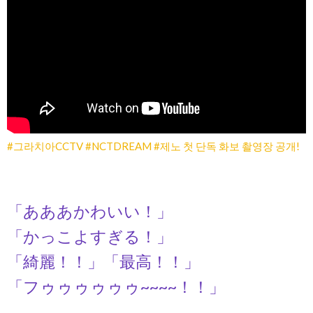
#그라치아CCTV #NCTDREAM #제노 첫 단독 화보 촬영장 공개!
「あああかわいい！」
「かっこよすぎる！」
「綺麗！！」「最高！！」
「フゥゥゥゥゥゥ~~~~！！」