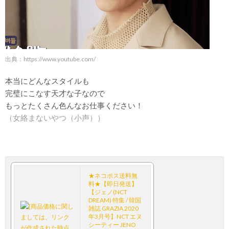
出典：
https://www.youtube.com/
本当にどんなスタイルも
完璧にこなす天才な子なので
もっとたくさん色んなお仕事ください！
（女絡まないやつ（小声））
★ネコポス送料無
料★【即日発送】
【ジェノ(NCT
DREAM) 特集 / 韓国
雑誌 GRAZIA 2020
年3月号】NCT エヌ
シーティー JENO