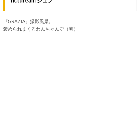
nctdream ジェノ
『GRAZIA』撮影風景。
褒められまくるわんちゃん♡（萌）