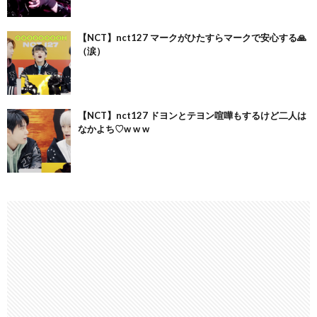
【NCT】nct127 マークがひたすらマークで安心する🙏
（涙）
【NCT】nct127 ドヨンとテヨン喧嘩もするけど二人は
なかよち♡w w w