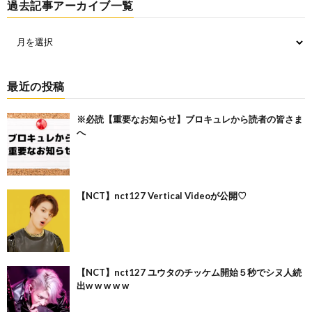
過去記事アーカイブ一覧
最近の投稿
※必読【重要なお知らせ】ブロキュレから読者の皆さま
へ
【NCT】nct127 Vertical Videoが公開♡
【NCT】nct127 ユウタのチッケム開始５秒でシヌ人続
出w w w w w