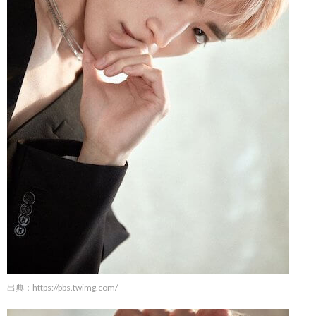
出典：
https://pbs.twimg.com/