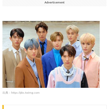
Advertisement
出典：
https://pbs.twimg.com