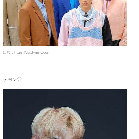
出典：
https://pbs.twimg.com
テヨン♡