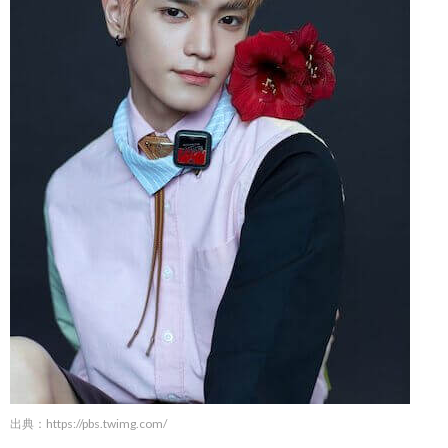
出典：
https://pbs.twimg.com/