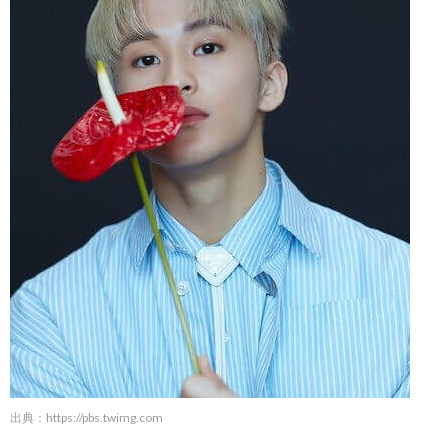
出典：
https://pbs.twimg.com