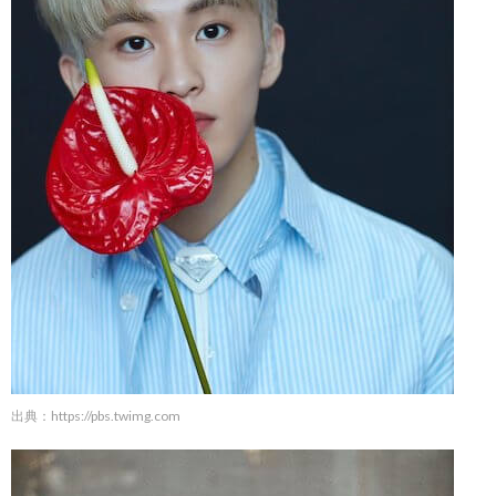
出典：
https://pbs.twimg.com