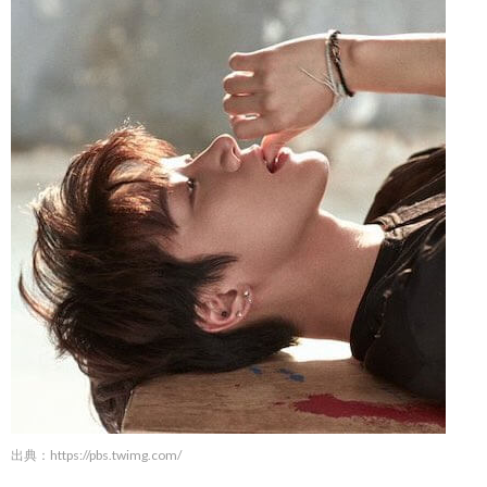
出典：
https://pbs.twimg.com/