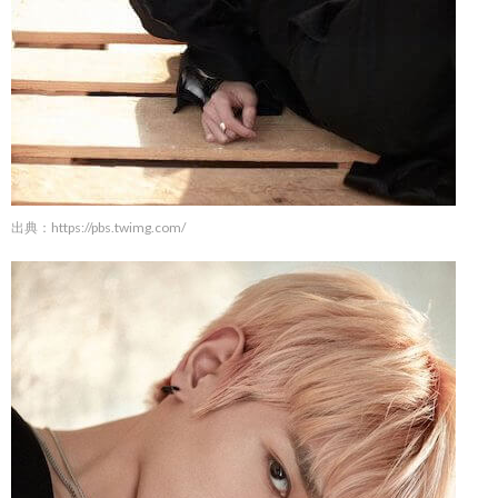
出典：
https://pbs.twimg.com/