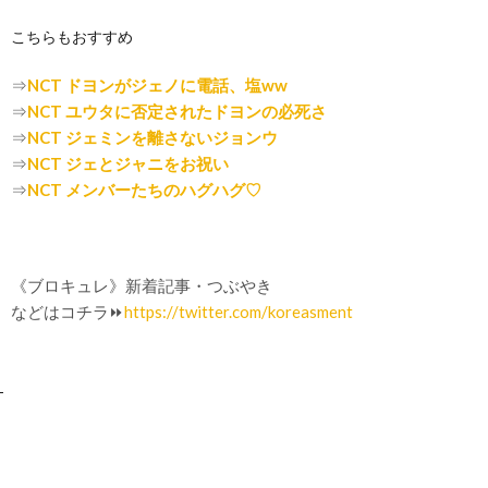
こちらもおすすめ
⇒
NCT ドヨンがジェノに電話、塩ww
⇒
NCT ユウタに否定されたドヨンの必死さ
⇒
NCT ジェミンを離さないジョンウ
⇒
NCT ジェとジャニをお祝い
⇒
NCT メンバーたちのハグハグ♡
《ブロキュレ》新着記事・つぶやき
などはコチラ⏩
https://twitter.com/koreasment