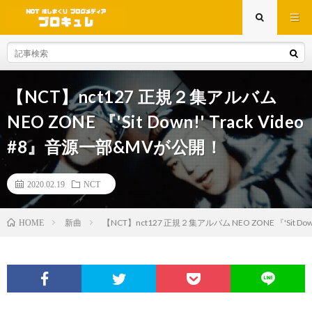
【NCT】nct127 正規２集アルバム
NEO ZONE 『'Sit Down!' Track Video
#8』音源一部&MVが公開！
2020.02.19
NCT
新曲
【NCT】nct127 正規２集アルバム NEO ZONE 『'Sit Do
HOME