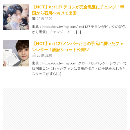
【NCT】nct127 テヨンが完全黒髪にチェンジ！韓
国から石川へ向けて出国
2019.02.22
出典：https://pbs.twimg.com/ nct127 テヨンがピンクの髪色
から黒髪にチェンジ！！！ […]
【NCT】nct127メンバーたちの手元に届いたファ
ンレター！認証ショット公開♡
2019.02.01
出典：https://pbs.twimg.com グローバルパッケージツアーで
韓国単コンに行ったファンは専用のポストに手紙を入れると
スタッフが彼ら[…]