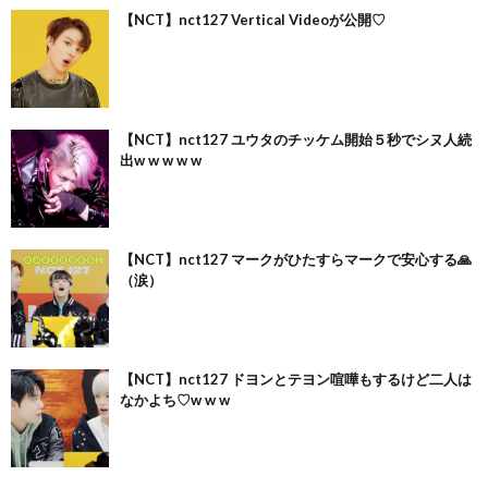
【NCT】nct127 Vertical Videoが公開♡
【NCT】nct127 ユウタのチッケム開始５秒でシヌ人続
出w w w w w
【NCT】nct127 マークがひたすらマークで安心する🙏
（涙）
【NCT】nct127 ドヨンとテヨン喧嘩もするけど二人は
なかよち♡w w w