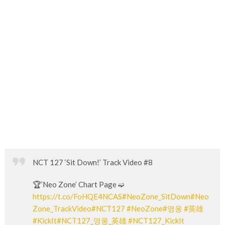
NCT 127 ‘Sit Down!’ Track Video #8
🏆’Neo Zone’ Chart Page ➫
https://t.co/FoHQE4NCAS
#NeoZone_SitDown
#Neo
Zone_TrackVideo
#NCT127
#NeoZone
#영웅
#英雄
#KickIt
#NCT127_영웅_英雄
#NCT127_KickIt