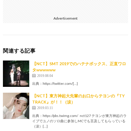
Advertisement
関連する記事
【NCT】SMT 2019でのハテナボックス、正直ワロ
タwwwwww
2019.08.04
出典：https://twitter.com/[…]
【NCT】東方神起大先輩のお口からテヨンの『TY
TRACK』が！！（涙）
2019.03.11
出典：https://pbs.twimg.com/ nct127 テヨンが東方神起のラ
イブでユノのソロ曲に参加しMCでも言及してもらっている
（涙）[…]