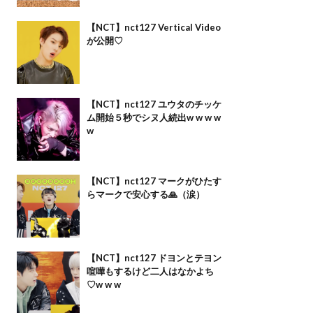
【NCT】nct127 Vertical Video
が公開♡
【NCT】nct127 ユウタのチッケ
ム開始５秒でシヌ人続出w w w w
w
【NCT】nct127 マークがひたす
らマークで安心する🙏（涙）
【NCT】nct127 ドヨンとテヨン
喧嘩もするけど二人はなかよち
♡w w w