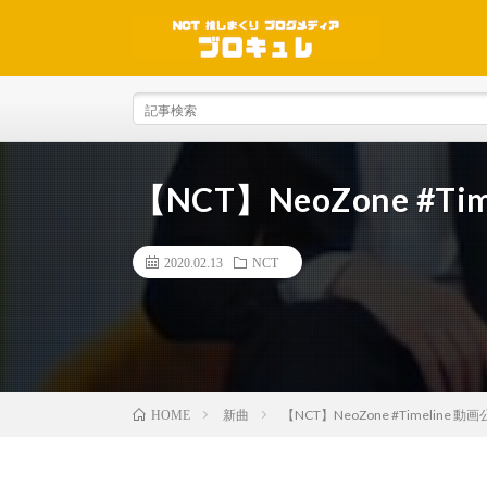
【NCT】NeoZone #Ti
2020.02.13
NCT
新曲
【NCT】NeoZone #Timeline 動
HOME