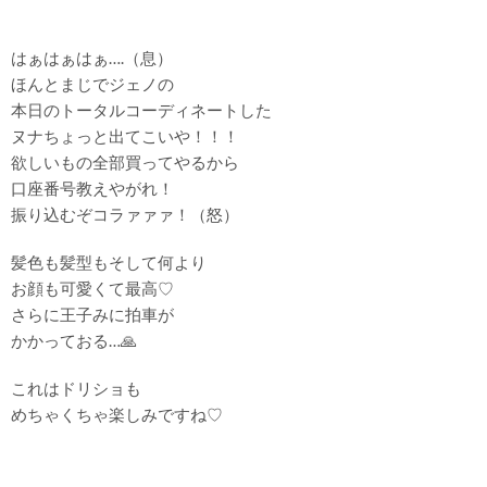
はぁはぁはぁ….（息）
ほんとまじでジェノの
本日のトータルコーディネートした
ヌナちょっと出てこいや！！！
欲しいもの全部買ってやるから
口座番号教えやがれ！
振り込むぞコラァァァ！（怒）
髪色も髪型もそして何より
お顔も可愛くて最高♡
さらに王子みに拍車が
かかっておる…🙏
これはドリショも
めちゃくちゃ楽しみですね♡