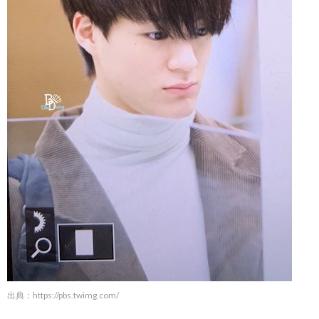
出典：
https://pbs.twimg.com/