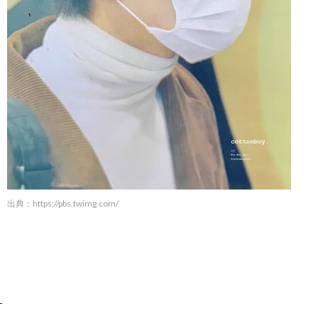
出典：
https://pbs.twimg.com/