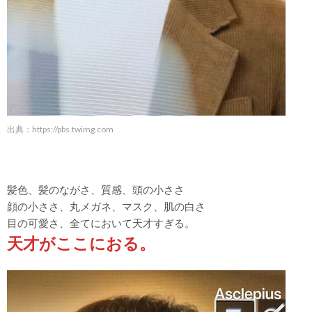
出典：
https://pbs.twimg.com
髪色、髪のながさ、質感、頭の小ささ
顔の小ささ、丸メガネ、マスク、肌の白さ
目の可愛さ、全てにおいて天才すぎる。
天才がここにおる。