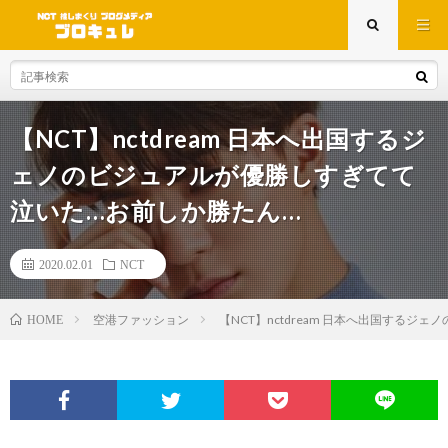
【NCT】nctdream 日本へ出国するジ
ェノのビジュアルが優勝しすぎてて
泣いた…お前しか勝たん…
2020.02.01
NCT
空港ファッション
【NCT】nctdream 日本へ出国するジェ
HOME