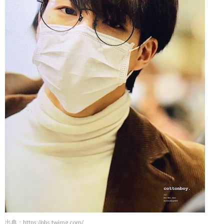
出典：
https://pbs.twimg.com/