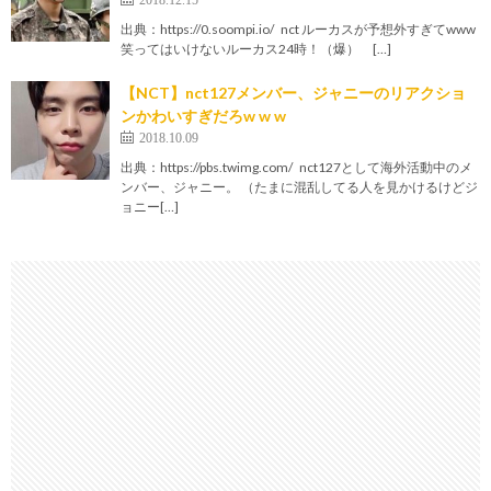
出典：https://0.soompi.io/ nct ルーカスが予想外すぎてwww
笑ってはいけないルーカス24時！（爆） […]
【NCT】nct127メンバー、ジャニーのリアクショ
ンかわいすぎだろw w w
2018.10.09
出典：https://pbs.twimg.com/ nct127として海外活動中のメ
ンバー、ジャニー。 （たまに混乱してる人を見かけるけどジ
ョニー[…]