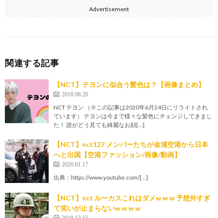
Advertisement
関連する記事
【NCT】テヨンに似合う髪色は？【画像まとめ】
2018.08.20
NCT テヨン （※この記事は2020年6月24日にリライトされ
ています） テヨンは今まで様々な髪色にチェンジしてきまし
た！ 誰がどう見ても綺麗なお顔[…]
【NCT】nct127 メンバーたちが金浦空港から日本
へと出国【空港ファッション/画像/動画】
2020.01.17
出典：https://www.youtube.com/[…]
【NCT】nct ルーカスこれはダメw w w 予想外すぎ
て笑いが止まらないw w w w
2018.12.15