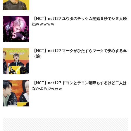
【NCT】nct127 ユウタのチッケム開始５秒でシヌ人続
出w w w w w
【NCT】nct127 マークがひたすらマークで安心する🙏
（涙）
【NCT】nct127 ドヨンとテヨン喧嘩もするけど二人は
なかよち♡w w w