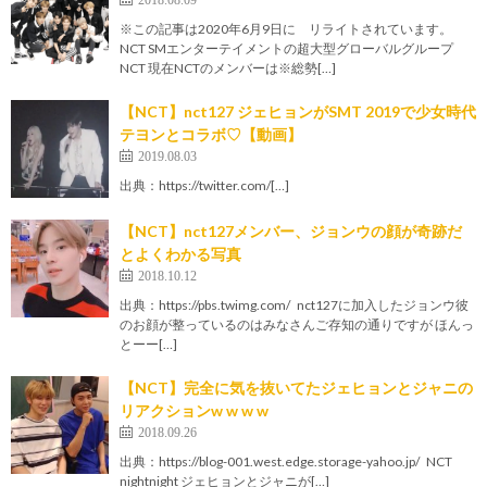
※この記事は2020年6月9日に リライトされています。
NCT SMエンターテイメントの超大型グローバルグループ
NCT 現在NCTのメンバーは※総勢[…]
【NCT】nct127 ジェヒョンがSMT 2019で少女時代
テヨンとコラボ♡【動画】
2019.08.03
出典：https://twitter.com/[…]
【NCT】nct127メンバー、ジョンウの顔が奇跡だ
とよくわかる写真
2018.10.12
出典：https://pbs.twimg.com/ nct127に加入したジョンウ彼
のお顔が整っているのはみなさんご存知の通りですが ほんっ
とーー[…]
【NCT】完全に気を抜いてたジェヒョンとジャニの
リアクションw w w w
2018.09.26
出典：https://blog-001.west.edge.storage-yahoo.jp/ NCT
nightnight ジェヒョンとジャニが[…]