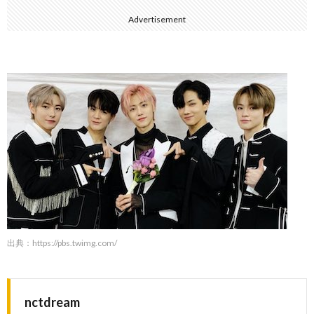
Advertisement
出典：
https://pbs.twimg.com/
nctdream