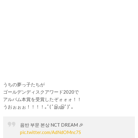
うちの夢っ子たちが
ゴールデンディスクアワード2020で
アルバム本賞を受賞したぞォォォ！！
うおぉぉぉ！！！！｡ﾟ( ﾟஇдஇﾟ)ﾟ。
음반 부문 본상 NCT DREAM 🎉
pic.twitter.com/AdNdOMnc7S