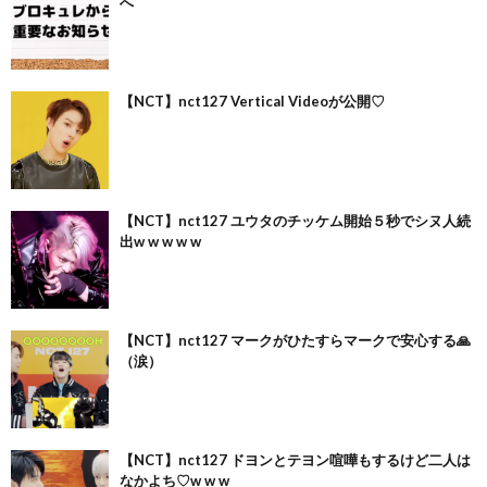
へ
【NCT】nct127 Vertical Videoが公開♡
【NCT】nct127 ユウタのチッケム開始５秒でシヌ人続
出w w w w w
【NCT】nct127 マークがひたすらマークで安心する🙏
（涙）
【NCT】nct127 ドヨンとテヨン喧嘩もするけど二人は
なかよち♡w w w