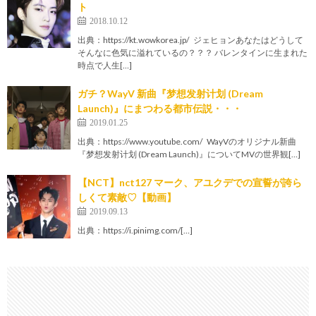
ト
2018.10.12
出典：https://kt.wowkorea.jp/ ジェヒョンあなたはどうして
そんなに色気に溢れているの？？？ バレンタインに生まれた
時点で人生[…]
ガチ？WayV 新曲『梦想发射计划 (Dream
Launch)』にまつわる都市伝説・・・
2019.01.25
出典：https://www.youtube.com/ WayVのオリジナル新曲
『梦想发射计划 (Dream Launch)』についてMVの世界観[…]
【NCT】nct127 マーク、アユクデでの宣誓が誇ら
しくて素敵♡【動画】
2019.09.13
出典：https://i.pinimg.com/[…]