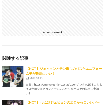
Advertisement
関連する記事
【NCT】ジェヒョンとテン癒しのバスケユニフォー
ム姿が最高にいい！
2018.10.15
出典：https://encrypted-tbn0.gstatic.com/ さかのぼることも
う３年前ジェヒョンとテンのふたりがバスケの試合に参加
[…]
【NCT】nct127ジェヒョンのエロかっこいいパー