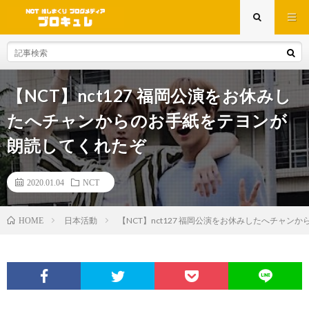
【NCT】nct127 福岡公演をお休みし
たへチャンからのお手紙をテヨンが
朗読してくれたぞ
2020.01.04
NCT
日本活動
【NCT】nct127 福岡公演をお休みしたへチャ
HOME