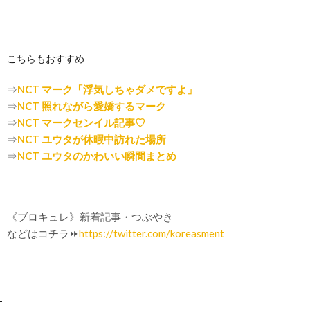
こちらもおすすめ
⇒
NCT マーク「浮気しちゃダメですよ」
⇒
NCT 照れながら愛嬌するマーク
⇒
NCT マークセンイル記事♡
⇒
NCT ユウタが休暇中訪れた場所
⇒
NCT ユウタのかわいい瞬間まとめ
《ブロキュレ》新着記事・つぶやき
などはコチラ⏩
https://twitter.com/koreasment