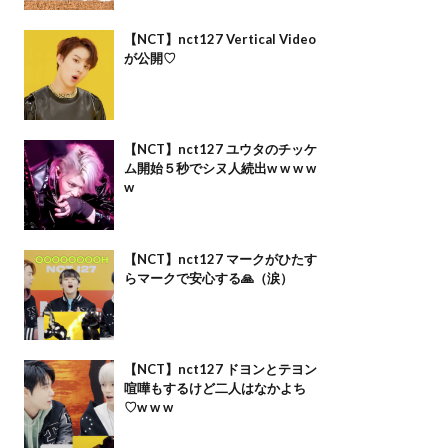
【NCT】nct127 Vertical Video
が公開♡
【NCT】nct127 ユウタのチッケ
ム開始５秒でシヌ人続出w w w w
w
【NCT】nct127 マークがひたす
らマークで安心する🙏（涙）
【NCT】nct127 ドヨンとテヨン
喧嘩もするけど二人はなかよち
♡w w w