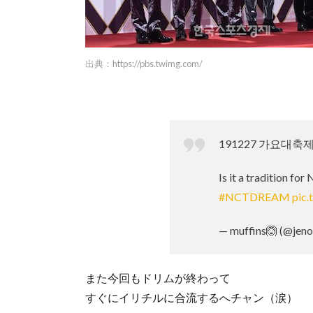
出典：
https://pbs.twimg.com/
191227 가요대축
Is it a tradition fo
#NCTDREAM
pic
— muffins🙆 (@jen
また今回もドリムが終わって
すぐにイリチルに合流するへチャン（涙）