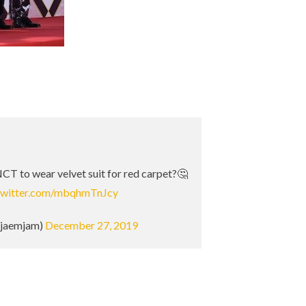
제
r NCT to wear velvet suit for red carpet?🤔
.twitter.com/mbqhmTnJcy
ojaemjam)
December 27, 2019