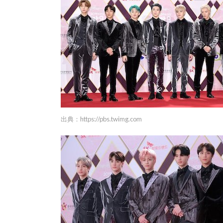
出典：
https://pbs.twimg.com