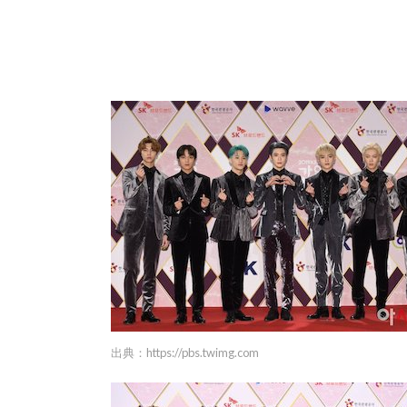
出典：
https://pbs.twimg.com