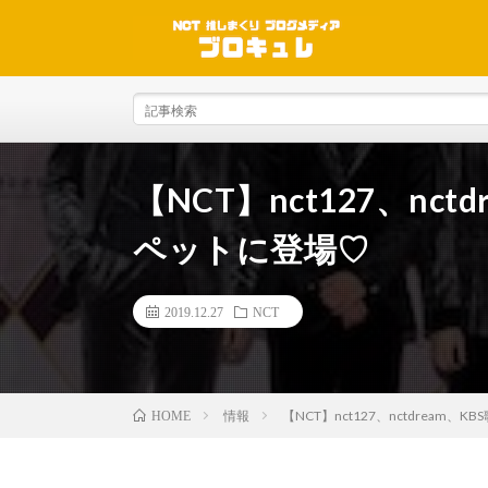
【NCT】nct127、nc
ペットに登場♡
2019.12.27
NCT
情報
【NCT】nct127、nctdream
HOME