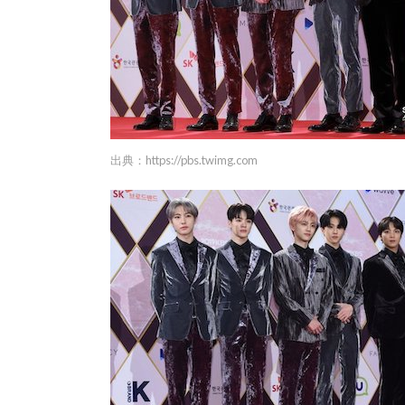
出典：
https://pbs.twimg.com