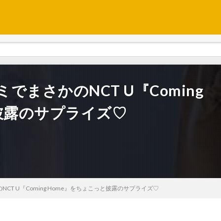
ミでまさかのNCT U『Coming
披露のサプライズ♡
のNCT U『Coming Home』をちょこっと披露のサプライズ♡