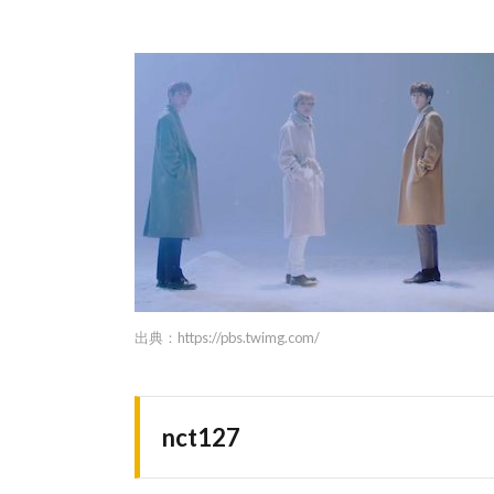
出典：
https://pbs.twimg.com/
nct127