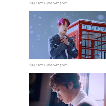
出典：
https://pbs.twimg.com/
出典：
https://pbs.twimg.com/