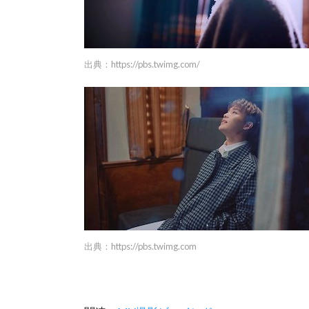
出典：
https://pbs.twimg.com/
出典：
https://pbs.twimg.com