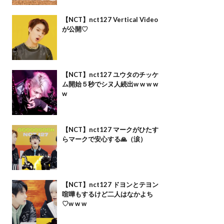
【NCT】nct127 Vertical Video
が公開♡
【NCT】nct127 ユウタのチッケ
ム開始５秒でシヌ人続出w w w w
w
【NCT】nct127 マークがひたす
らマークで安心する🙏（涙）
【NCT】nct127 ドヨンとテヨン
喧嘩もするけど二人はなかよち
♡w w w