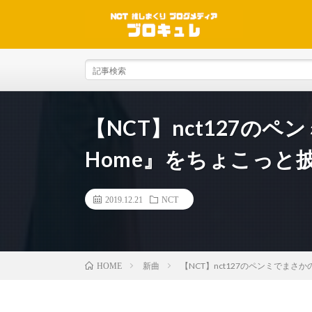
【NCT】nct127のペン
Home』をちょこっと
2019.12.21
NCT
新曲
【NCT】nct127のペンミでまさか
HOME