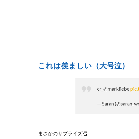
これは羨ましい（大号泣）
cr_@markliebe
pic
— Saran (@saran_wr
まさかのサプライズ👏