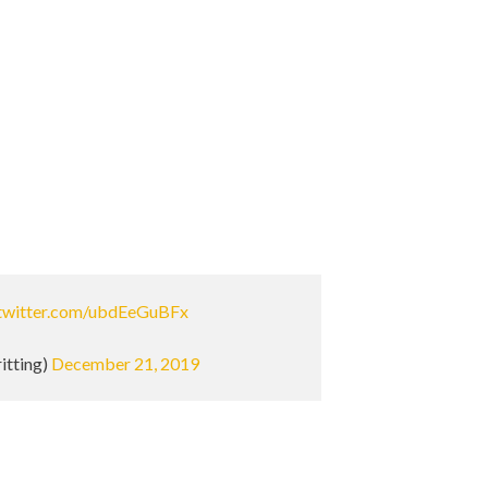
.twitter.com/ubdEeGuBFx
itting)
December 21, 2019