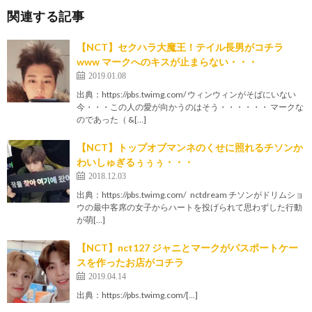
関連する記事
【NCT】セクハラ大魔王！テイル長男がコチラ
www マークへのキスが止まらない・・・
2019.01.08
出典：https://pbs.twimg.com/ ウィンウィンがそばにいない
今・・・この人の愛が向かうのはそう・・・・・・ マークな
のであった（ &[…]
【NCT】トップオブマンネのくせに照れるチソンか
わいしゅぎるぅぅぅ・・・
2018.12.03
出典：https://pbs.twimg.com/ nctdream チソンがドリムショ
ウの最中客席の女子からハートを投げられて思わずした行動
が萌[…]
【NCT】nct127 ジャニとマークがパスポートケー
スを作ったお店がコチラ
2019.04.14
出典：https://pbs.twimg.com/[…]