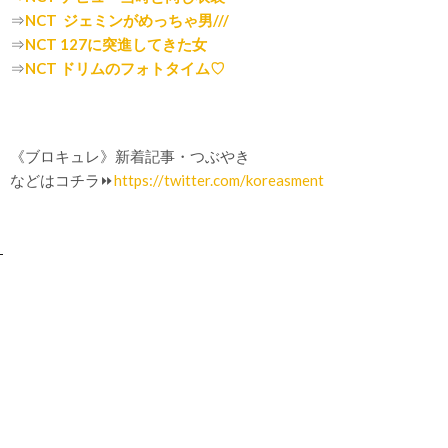
⇒
NCT ジェミンがめっちゃ男///
⇒
NCT 127に突進してきた女
⇒
NCT ドリムのフォトタイム♡
《ブロキュレ》新着記事・つぶやき
などはコチラ⏩
https://twitter.com/koreasment