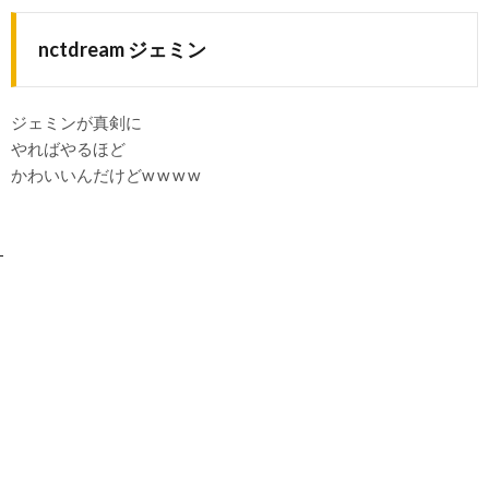
nctdream ジェミン
ジェミンが真剣に
やればやるほど
かわいいんだけどw w w w