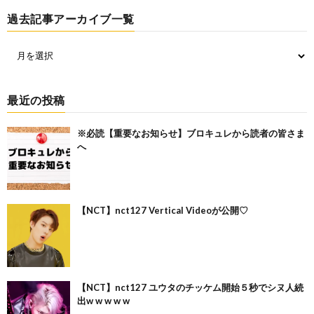
過去記事アーカイブ一覧
最近の投稿
※必読【重要なお知らせ】ブロキュレから読者の皆さま
へ
【NCT】nct127 Vertical Videoが公開♡
【NCT】nct127 ユウタのチッケム開始５秒でシヌ人続
出w w w w w