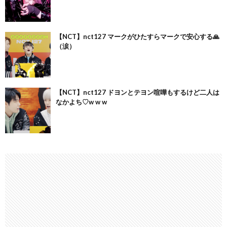
【NCT】nct127 マークがひたすらマークで安心する🙏
（涙）
【NCT】nct127 ドヨンとテヨン喧嘩もするけど二人は
なかよち♡w w w