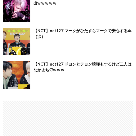
出w w w w w
【NCT】nct127 マークがひたすらマークで安心する🙏
（涙）
【NCT】nct127 ドヨンとテヨン喧嘩もするけど二人は
なかよち♡w w w