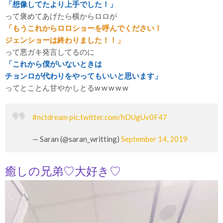
「想像してたより上手でした！」
って褒めてあげたら横からロロが
「もうこれからロロショーを呼んでください！
ジェンショーは終わりました！！」
って悪ガキ発言してるのに
「これから僕がいないときは
チョンロが代わりをやってもいいと思います」
ってとことん甘やかしとるw w w w w
#nctdream
pic.twitter.com/hDUgUv0F47
— Saran (@saran_writting)
September 14, 2019
癒しの兄弟♡大好き♡