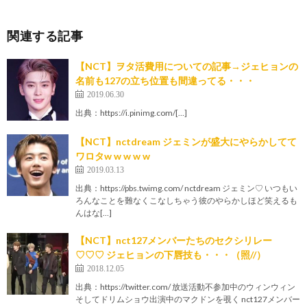
関連する記事
【NCT】ヲタ活費用についての記事→ジェヒョンの
名前も127の立ち位置も間違ってる・・・
2019.06.30
出典：https://i.pinimg.com/[…]
【NCT】nctdream ジェミンが盛大にやらかしてて
ワロタw w w w w
2019.03.13
出典：https://pbs.twimg.com/ nctdream ジェミン♡ いつもい
ろんなことを難なくこなしちゃう彼のやらかしほど笑えるも
んはな[…]
【NCT】nct127メンバーたちのセクシリレー
♡♡♡ ジェヒョンの下唇技も・・・（照//）
2018.12.05
出典：https://twitter.com/ 放送活動不参加中のウィンウィン
そしてドリムショウ出演中のマクドンを覗く nct127メンバー