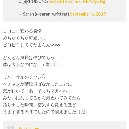
cr_@14JISUNG
pic.twitter.com/zEKBAHyZRg
— Saran (@saran_writting)
September 6, 2019
コロコロ変わる表情
めちゃくちゃ可愛いし
ピヨピヨしててたまらんwww
どんどん身長は伸びてもう
体は大人なのにな…（遠い目）
リハーサルのチソン👇
へチャンが階段飛ばなかったことに
気が付いて「あ、そっち？えへへ」
みたいになってるから気ぬいてみてたら
踊り出した瞬間、空気すら変えるほど
うますぎる天才でしたので震えました（完）
#nctdream