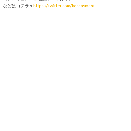
などはコチラ⏩
https://twitter.com/koreasment