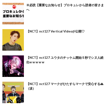
※必読【重要なお知らせ】ブロキュレから読者の皆さま
へ
【NCT】nct127 Vertical Videoが公開♡
【NCT】nct127 ユウタのチッケム開始５秒でシヌ人続
出w w w w w
【NCT】nct127 マークがひたすらマークで安心する🙏
（涙）