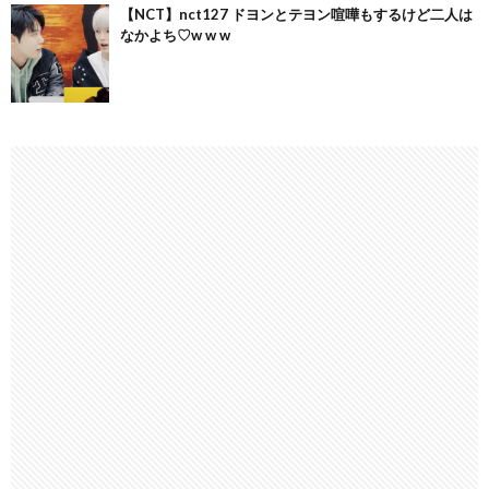
【NCT】nct127 ドヨンとテヨン喧嘩もするけど二人は
なかよち♡w w w