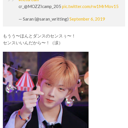
cr_@MOZZIcamp_205
pic.twitter.com/rw1MrMov15
— Saran (@saran_writting)
September 6, 2019
もうう〜ほんとダンスのセンスぅ〜！
センスいいんだから〜！（涙）