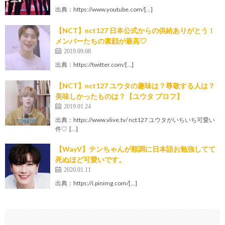
出典：https://www.youtube.com/[…]
【NCT】nct127 日本公式からの供給ありがとう！
メンバーたちの素顔が最高♡
2019.09.08
出典：https://twitter.com/[…]
【NCT】nct127 ユウタの趣味は？尊敬する人は？
美味しかったものは？【ユウタ プロフ】
2019.01.24
出典：https://www.vlive.tv/ nct127 ユウタがいちいち可愛い
件♡ […]
【WayV】テンちゃんが順調に日本語お勉強してて
死ぬほど可愛いです。
2020.01.11
出典：https://i.pinimg.com/[…]