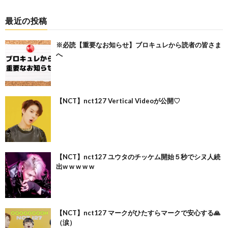
最近の投稿
※必読【重要なお知らせ】ブロキュレから読者の皆さま
へ
【NCT】nct127 Vertical Videoが公開♡
【NCT】nct127 ユウタのチッケム開始５秒でシヌ人続
出w w w w w
【NCT】nct127 マークがひたすらマークで安心する🙏
（涙）