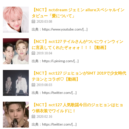
【NCT】nctdream ジェミン allureスペシャルイン
タビュー「愛について」
2020.03.08
出典：https://www.youtube.com/[…]
【NCT】nct127 テイルさんがついにウィンウィン
に言及してくれたぞォォォ！！！【動画】
2019.10.04
出典：https://i.pinimg.com/[…]
【NCT】nct127 ジェヒョンがSMT 2019で少女時代
テヨンとコラボ♡【動画】
2019.08.03
出典：https://twitter.com/[…]
【NCT】nct127 人気歌謡今日のジェヒョンはヒョ
ウ柄衣装でワイルドに！
2020.02.16
出典：https://twitter.com/[…]