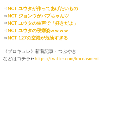
⇒
NCT ユウタが作ってあげたいもの
⇒
NCT ジョンウがバブちゃん♡
⇒
NCT ユウタの生声で「好きだよ」
⇒
NCT ユウタの寝癖姿w w w w
⇒
NCT 127の空港が危険すぎる
《ブロキュレ》新着記事・つぶやき
などはコチラ⏩
https://twitter.com/koreasment