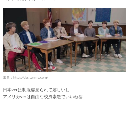
出典：
https://pbs.twimg.com/
日本verは制服姿見られて嬉しいし
アメリカverは自由な校風素敵でいいね👏