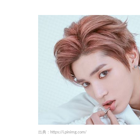
出典：
https://i.pinimg.com/