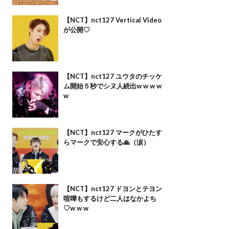
【NCT】nct127 Vertical Video
が公開♡
【NCT】nct127 ユウタのチッケ
ム開始５秒でシヌ人続出w w w w
w
【NCT】nct127 マークがひたす
らマークで安心する🙏（涙）
【NCT】nct127 ドヨンとテヨン
喧嘩もするけど二人はなかよち
♡w w w