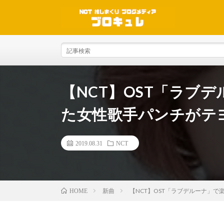
【NCT】OST「ラブ
た女性歌手パンチがテ
2019.08.31
NCT
新曲
【NCT】OST「ラブデルーナ」
HOME