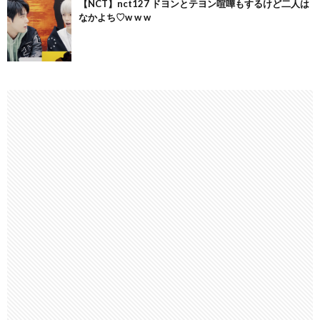
【NCT】nct127 ドヨンとテヨン喧嘩もするけど二人は
なかよち♡w w w