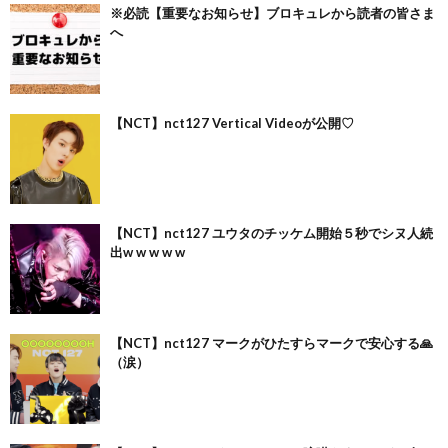
※必読【重要なお知らせ】ブロキュレから読者の皆さま
へ
【NCT】nct127 Vertical Videoが公開♡
【NCT】nct127 ユウタのチッケム開始５秒でシヌ人続
出w w w w w
【NCT】nct127 マークがひたすらマークで安心する🙏
（涙）