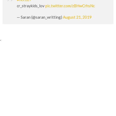
cr_straykids_lov
pic.twitter.com/zBHwCrhsNc
— Saran (@saran_writting)
August 21, 2019