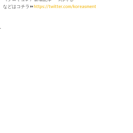
などはコチラ⏩
https://twitter.com/koreasment