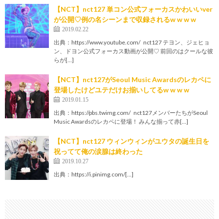
【NCT】nct127 単コン公式フォーカスかわいいver
が公開♡例の名シーンまで収録されるw w w w
2019.02.22
出典：https://www.youtube.com/ nct127 テヨン、ジェヒョ
ン、ドヨン公式フォーカス動画が公開♡ 前回のはクールな彼
らが[…]
【NCT】nct127がSeoul Music Awardsのレカペに
登場したけどユテだけお揃いしてるw w w w
2019.01.15
出典：https://pbs.twimg.com/ nct127メンバーたちがSeoul
Music Awardsのレカペに登場！ みんな揃って赤[…]
【NCT】nct127 ウィンウィンがユウタの誕生日を
祝ってて俺の涙腺は終わった
2019.10.27
出典：https://i.pinimg.com/[…]