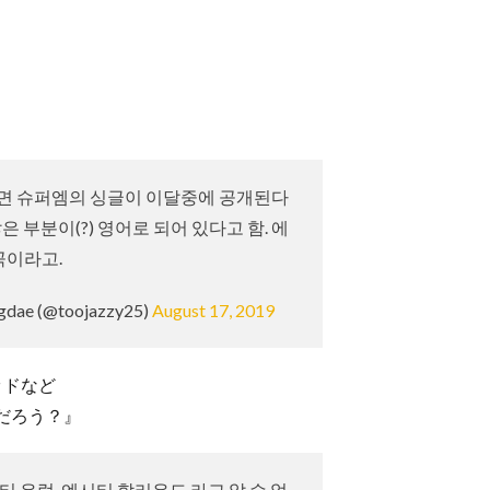
）
면 슈퍼엠의 싱글이 이달중에 공개된다
은 부분이(?) 영어로 되어 있다고 함. 에
 곡이라고.
dae (@toojazzy25)
August 17, 2019
ッドなど
だろう？』
 유럽, 엔시티 할리우드 라고 알 수 없