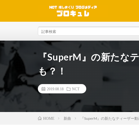
『SuperM』の新た
も？！
2019.08.18
NCT
新曲
『SuperM』の新たなティーザー
HOME