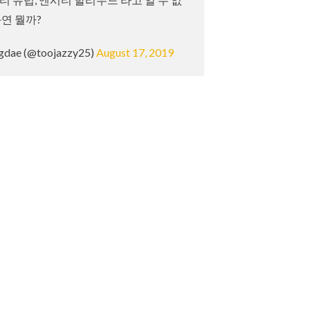
연 뭘까?
dae (@toojazzy25)
August 17, 2019