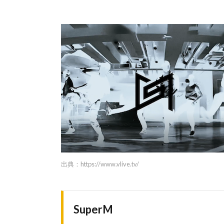
出典：
https://www.vlive.tv/
SuperM