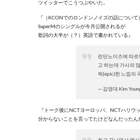
ツイッターでこうつぶやいた。
『（KCONでのロンドンノイズの話について
SuperMのシングルが今月公開されるが
歌詞の大半が（？）英語で書かれている』
런던노이즈에 따르
고 하는데 가사의 많
픽(epic)한 느낌의
— 김영대 Kim Young
『トーク後にNCTヨーロッパ、NCTハリウ
分からないことを言ってたけどなんだったん
토크 끝나면서 엔시티