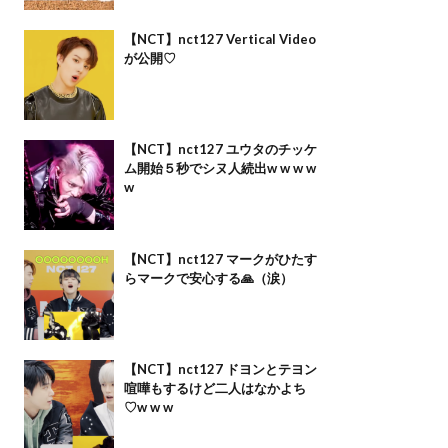
【NCT】nct127 Vertical Video
が公開♡
【NCT】nct127 ユウタのチッケ
ム開始５秒でシヌ人続出w w w w
w
【NCT】nct127 マークがひたす
らマークで安心する🙏（涙）
【NCT】nct127 ドヨンとテヨン
喧嘩もするけど二人はなかよち
♡w w w