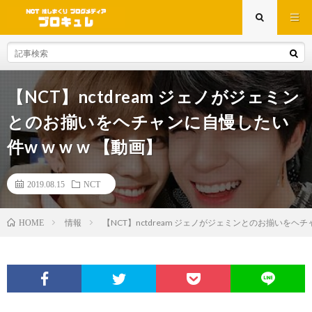
【NCT】nctdream ジェノがジェミン
とのお揃いをヘチャンに自慢したい
件w w w w 【動画】
2019.08.15
NCT
情報
【NCT】nctdream ジェノがジェミンとのお揃いをヘチャ
HOME