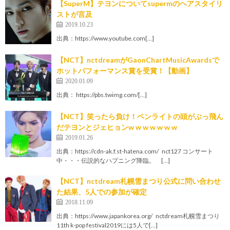
【SuperM】テヨンについてsupermのヘアスタイリ
ストが言及
2019.10.23
出典：https://www.youtube.com[…]
【NCT】nctdreamがGaonChartMusicAwardsで
ホットパフォーマンス賞を受賞！【動画】
2020.01.09
出典： https://pbs.twimg.com/[…]
【NCT】笑ったら負け！ペンライトの頭がぶっ飛ん
だテヨンとジェヒョンw w w w w w w
2019.01.26
出典：https://cdn-ak.f.st-hatena.com/ nct127 コンサート
中・・・伝説的なハプニング降臨。 […]
【NCT】nctdream札幌雪まつり公式に問い合わせ
た結果、5人での参加が確定
2018.11.09
出典：https://www.japankorea.org/ nctdream札幌雪まつり
11th k-pop festival2019には5人で[…]