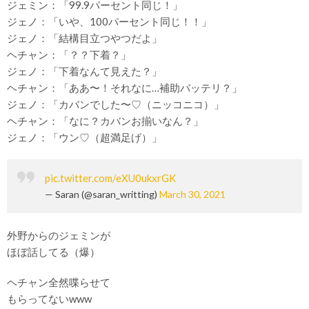
ジェミン：「99.9パーセント同じ！」
ジェノ：「いや、100パーセント同じ！！」
ジェノ：「結構目立つやつだよ」
ヘチャン：「？？下着？」
ジェノ：「下着なんて見えた？」
ヘチャン：「ああ〜！それなに…補助バッテリ？」
ジェノ：「カバンでした〜♡（ニッコニコ）」
ヘチャン：「なに？カバンお揃いなん？」
ジェノ：「ウン♡（超満足げ）」
pic.twitter.com/eXU0ukxrGK
— Saran (@saran_writting)
March 30, 2021
外野からのジェミンが
ほぼ話してる（爆）
ヘチャン全然喋らせて
もらってないwww