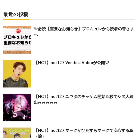
最近の投稿
※必読【重要なお知らせ】ブロキュレから読者の皆さま
へ
【NCT】nct127 Vertical Videoが公開♡
【NCT】nct127 ユウタのチッケム開始５秒でシヌ人続
出w w w w w
【NCT】nct127 マークがひたすらマークで安心する🙏
（涙）