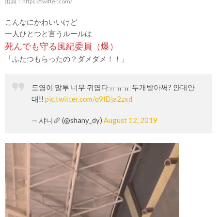
出典：
https://twitter.com/
こんなにかわいいけど
一人ひとつと言うルールは
死んでも守る風紀委員（爆）
「ふたつもらったの？ダメダメ！！」
도영이 말투 너무 귀엽다ㅠㅠㅠ 두개받아써? 안대안
대!!
pic.twitter.com/q9lDja2zxd
— 샤니🥖 (@shany_dy)
August 12, 2019