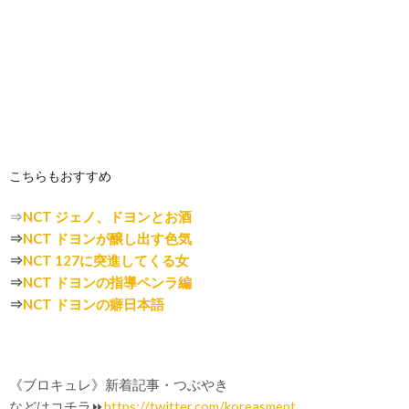
こちらもおすすめ
⇒
NCT ジェノ、ドヨンとお酒
⇒
NCT ドヨンが醸し出す色気
⇒
NCT 127に突進してくる女
⇒
NCT ドヨンの指導ペンラ編
⇒
NCT ドヨンの癖日本語
《ブロキュレ》新着記事・つぶやき
などはコチラ⏩
https://twitter.com/koreasment