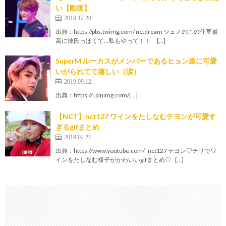
い【動画】
2018.12.20
出典：https://pbs.twimg.com/ nctdream ジェノのこの仕草最
高に彼氏っぽくて…私もやって！！ […]
SuperM ルーカスがメンバーであるヒョン達に可愛
いがられてて嬉しい（涙）
2019.09.12
出典：https://i.pinimg.com/[…]
【NCT】nct127 ワインをたしなむテヨンが可愛す
ぎるgifまとめ
2019.02.21
出典：https://www.youtube.com/ nct127 テヨン♡チリでワ
インをたしなむ様子がかわいいgifまとめ♡ […]