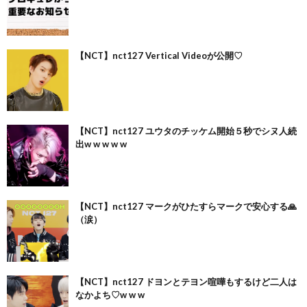
【NCT】nct127 Vertical Videoが公開♡
【NCT】nct127 ユウタのチッケム開始５秒でシヌ人続
出w w w w w
【NCT】nct127 マークがひたすらマークで安心する🙏
（涙）
【NCT】nct127 ドヨンとテヨン喧嘩もするけど二人は
なかよち♡w w w