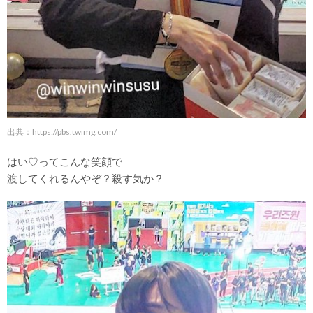
出典：
https://pbs.twimg.com/
はい♡ってこんな笑顔で
渡してくれるんやぞ？殺す気か？