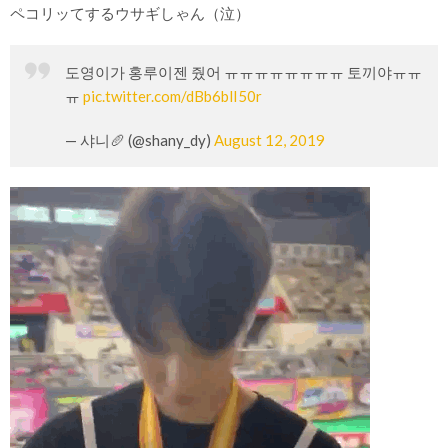
ペコリッてするウサギしゃん（泣）
도영이가 홍루이젠 줬어 ㅠㅠㅠㅠㅠㅠㅠㅠ 토끼야ㅠㅠ
ㅠ
pic.twitter.com/dBb6blI50r
— 샤니🥖 (@shany_dy)
August 12, 2019