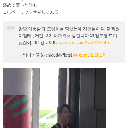
褒めて貰った時も
このペコリッウサギしゃん♡
잠깜 이동할 때 도영이를 찍었는데 지인들이 다 잘 찍혔
다길래,,, 저만 보기 아까워서 올립니다 🥰 김도영 토끼
맞잖아 ‼️‼️‼️김토끼‼️
pic.twitter.com/CnzIXY4bfu
— 병아리꽃 (@chlquddkflcks)
August 12, 2019