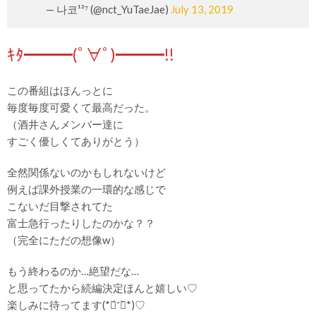
— 나코¹²⁷ (@nct_YuTaeJae)
July 13, 2019
ｷﾀ━━━(ﾟ∀ﾟ)━━━!!
この番組はほんっとに
毎度毎度可愛くて最高だった。
（酒井さんメンバー達に
すごく優しくてありがとう）
全然関係ないのかもしれないけど
例えば課外授業の一環的な感じで
こないだ目撃されてた
富士急行ったりしたのかな？？
（完全にただの想像w）
もう終わるのか…絶望だな…
と思ってたから続編決定ほんと嬉しい♡
楽しみに待ってます(*ฅ́˘ฅ̀*)♡