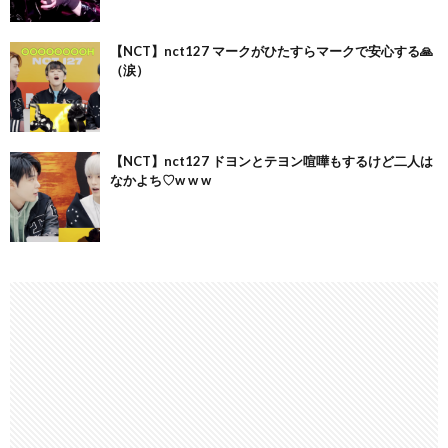
【NCT】nct127 マークがひたすらマークで安心する🙏
（涙）
【NCT】nct127 ドヨンとテヨン喧嘩もするけど二人は
なかよち♡w w w