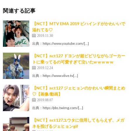
関連する記事
【NCT】MTV EMA 2019 ビハインドがかわいいで
溢れてる♡
2019.11.30
出典：https://www.youtube.com/[…]
【NCT】nct127 ドヨンが超ビビリながらゴーカー
トに乗ってるの可愛すぎて泣いたw w w w w
2019.12.24
出典：https://www.vlive.tv[…]
【NCT】nct127 ジェヒョンのかわいい瞬間まとめ
♡【画像/動画】
2019.08.07
出典：https://pbs.twimg.com/[…]
【NCT】nct127ユウタに信用してもらえず、メガ
ネを投げるジェヒョンgif