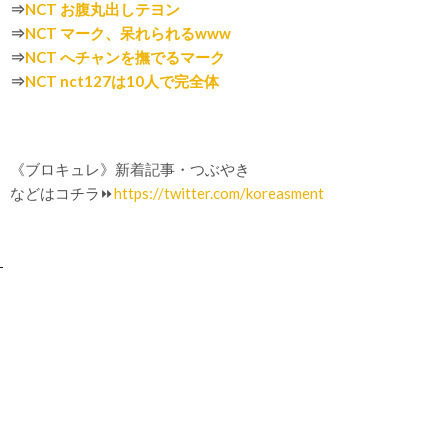
⇒
NCT お腹丸出しテヨン
⇒
NCT マーク、呆れられるwww
⇒
NCT へチャンを撫でるマーク
⇒
NCT nct127は10人で完全体
《ブロキュレ》新着記事・つぶやき
などはコチラ⏩
https://twitter.com/koreasment