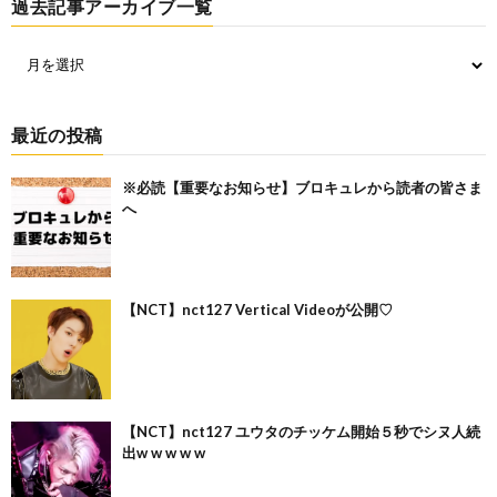
過去記事アーカイブ一覧
最近の投稿
※必読【重要なお知らせ】ブロキュレから読者の皆さま
へ
【NCT】nct127 Vertical Videoが公開♡
【NCT】nct127 ユウタのチッケム開始５秒でシヌ人続
出w w w w w