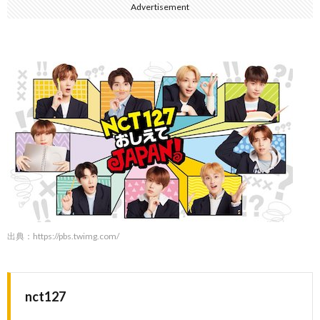
Advertisement
出典：
https://pbs.twimg.com/
nct127