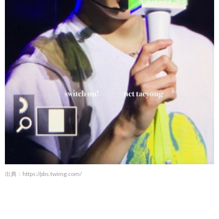
出典：
https://pbs.twimg.com/