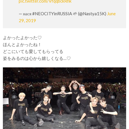
pic.twitter.com/VfqqbckRhk
— нася #NEOCITYinRUSSIA 🌱 (@Nastya15K)
June
29, 2019
よかったよかった♡
ほんとよかったね！
どこにいても愛してもらってる
姿をみるのは心から嬉しくなる…♡