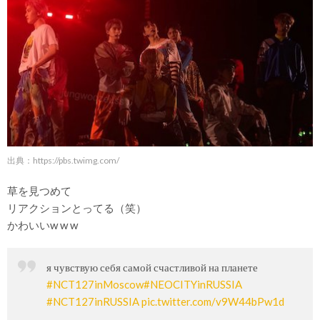
出典：
https://pbs.twimg.com/
草を見つめて
リアクションとってる（笑）
かわいいw w w
я чувствую себя самой счастливой на планете
#NCT127inMoscow
#NEOCITYinRUSSIA
#NCT127inRUSSIA
pic.twitter.com/v9W44bPw1d