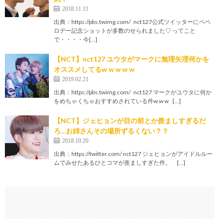
2018.11.11
出典：https://pbs.twimg.com/ nct127公式ツイッターにペペ
ロデー記念ショットが多数のせられました♡ ってこと
で・・・・今[…]
【NCT】nct127 ユウタがマークに無理矢理何かを
オススメしてるw w w w w
2019.02.21
出典：https://pbs.twimg.com/ nct127 マークがユウタに何か
をめちゃくちゃおすすめされている件w w w […]
【NCT】ジェヒョンが目の前とか羨ましすぎるだ
ろ…お姉さんその場所ずるくない？？
2018.10.20
出典：https://twitter.com/ nct127 ジェヒョンがアイドルルー
ムでみせたあるひとコマが羨ましすぎた件。 […]