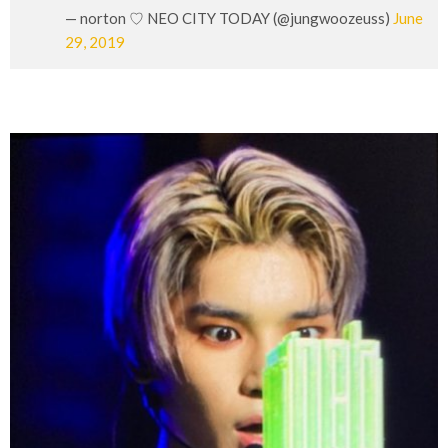
— norton ♡ NEO CITY TODAY (@jungwoozeuss)
June
29, 2019