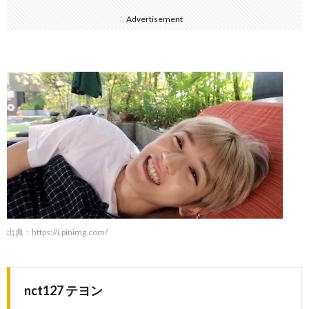
Advertisement
出典：
https://i.pinimg.com/
nct127 テヨン