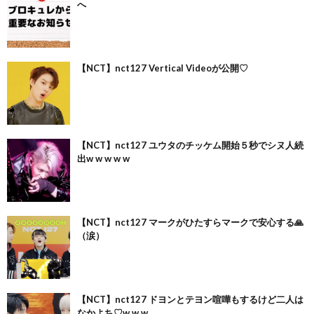
へ
【NCT】nct127 Vertical Videoが公開♡
【NCT】nct127 ユウタのチッケム開始５秒でシヌ人続
出w w w w w
【NCT】nct127 マークがひたすらマークで安心する🙏
（涙）
【NCT】nct127 ドヨンとテヨン喧嘩もするけど二人は
なかよち♡w w w