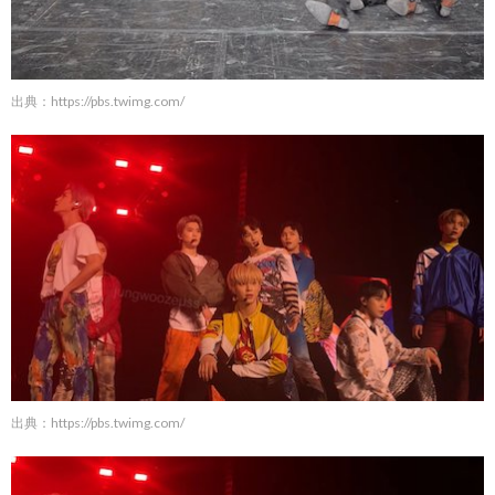
出典：
https://pbs.twimg.com/
出典：
https://pbs.twimg.com/