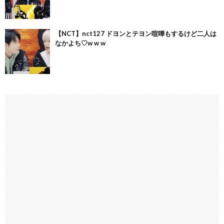
【NCT】nct127 ドヨンとテヨン喧嘩もするけど二人は
なかよち♡w w w