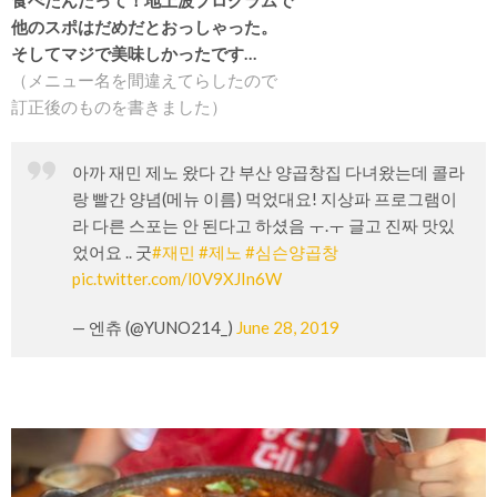
食べたんだって！地上波プログラムで
他のスポはだめだとおっしゃった。
そしてマジで美味しかったです…
（メニュー名を間違えてらしたので
訂正後のものを書きました）
아까 재민 제노 왔다 간 부산 양곱창집 다녀왔는데 콜라
랑 빨간 양념(메뉴 이름) 먹었대요! 지상파 프로그램이
라 다른 스포는 안 된다고 하셨음 ㅜ.ㅜ 글고 진짜 맛있
었어요 .. 굿
#재민
#제노
#심슨양곱창
pic.twitter.com/l0V9XJIn6W
— 엔츄 (@YUNO214_)
June 28, 2019