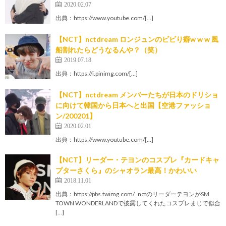
2020.02.07
出典：https://www.youtube.com/[…]
【NCT】nctdream ロンジュンのビビり癖w w w 風
船割れたらどうなるんや？（笑）
2019.07.18
出典：https://i.pinimg.com/[…]
【NCT】nctdream メンバーたちが日本のドリショ
に向けて韓国から日本へと出国【空港ファッショ
ン/200201】
2020.02.01
出典：https://www.youtube.com/[…]
【NCT】リーダー・テヨンのコスプレ『カードキャ
プターさくら』のシャオラン最高！かわいい
2018.11.01
出典：https://pbs.twimg.com/ nctのリーダーテヨンがSM
TOWN WONDERLANDで披露してくれたコスプレまじで似合
[…]