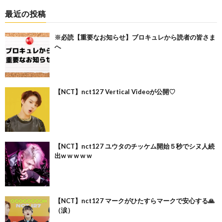
最近の投稿
※必読【重要なお知らせ】ブロキュレから読者の皆さま
へ
【NCT】nct127 Vertical Videoが公開♡
【NCT】nct127 ユウタのチッケム開始５秒でシヌ人続
出w w w w w
【NCT】nct127 マークがひたすらマークで安心する🙏
（涙）